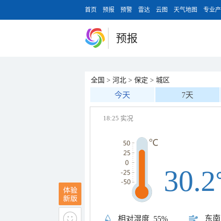
首页
预报
预警
雷达
云图
天气地图
专业产
预报
全国
>
河北
>
保定
>
城区
今天
7天
18:25 实况
30.2
东南
相对湿度
55%