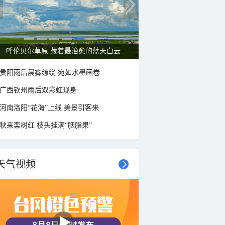
呼伦贝尔草原 藏着最治愈的蓝天白云
贵阳雨后晨雾缭绕 宛如水墨画卷
广西钦州雨后双彩虹现身
河南洛阳“花海”上线 美景引客来
秋来栾树红 枝头挂满“胭脂果”
天气视频