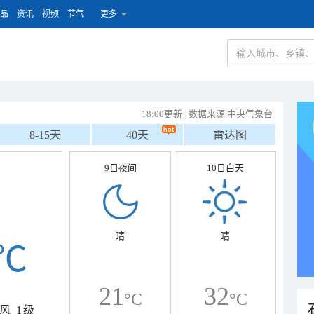
品
资讯
视频
节气
更多
18:00更新
|
数据来源 中央气象台
8-15天
40天
雷达图
9日夜间
10日白天
晴
晴
℃
21
32
°C
°C
风
1级