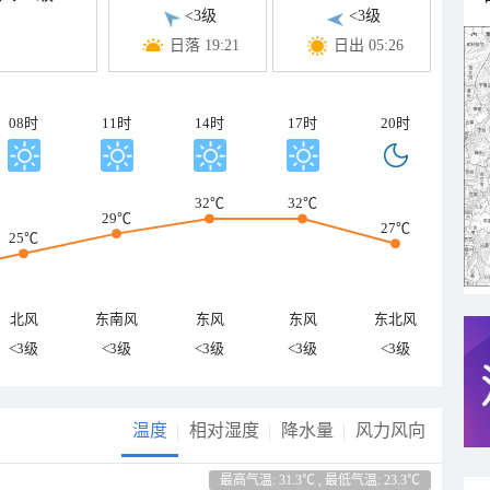
<3级
<3级
日落 19:21
日出 05:26
08时
11时
14时
17时
20时
32℃
32℃
29℃
27℃
25℃
北风
东南风
东风
东风
东北风
<3级
<3级
<3级
<3级
<3级
温度
相对湿度
降水量
风力风向
最高气温: 31.3℃ , 最低气温: 23.3℃