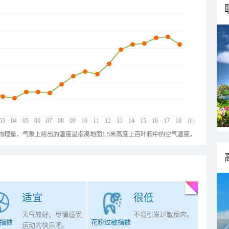
03
04
05
06
07
08
09
10
11
12
13
14
15
16
17
18
(h)
物理量，气象上给出的温度是指离地面1.5米高度上百叶箱中的空气温度。
适宜
很低
天气较好，尽情感受
不易引发过敏反应。
指数
花粉过敏指数
运动的快乐吧。