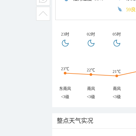
59良
23时
02时
05时
23℃
22℃
21℃
东南风
南风
南风
<3级
<3级
<3级
整点天气实况