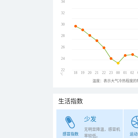
34
32
30
28
26
24
22
18
19
20
21
22
23
00
01
02
℃
温度：表示大气冷热程度的
生活指数
少发
无明显降温，感冒机
感冒指数
运动
率较低。