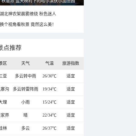
秋意浓 蓝天映衬下的哈尔滨伏尔加庄园
湖北神农架晨雾缭绕 秋色迷人
换个视角看秋景 竟然这么美！
景点推荐
景区
天气
气温
旅游指数
三亚
多云转中雨
26/30℃
适宜
九寨沟
多云转雷阵雨
19/34℃
适宜
大理
小雨
15/24℃
适宜
张家界
晴
22/34℃
适宜
桂林
多云
26/37℃
适宜