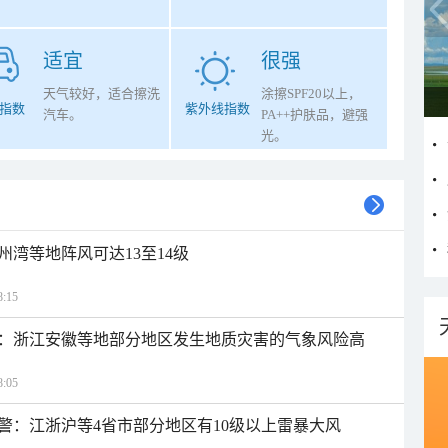
适宜
很强
天气较好，适合擦洗
涂擦SPF20以上，
指数
紫外线指数
汽车。
PA++护肤品，避强
光。
州湾等地阵风可达13至14级
:15
：浙江安徽等地部分地区发生地质灾害的气象风险高
:05
警：江浙沪等4省市部分地区有10级以上雷暴大风