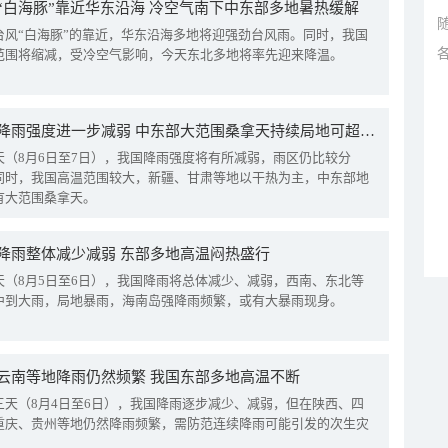
“白海豚”靠近华东沿海 冷空气南下中东部多地暑热缓解
台风“白海豚”的靠近，华东沿海多地将迎强劲台风雨。同时，我国
范围将缩减，受冷空气影响，今天东北多地将率先迎来降温。
我国降雨强度进一步减弱 中东部大范围桑拿天持续局地可超38℃
天（8月6日至7日），我国降雨强度将有所减弱，雨区仍比较分
同时，我国高温范围较大，新疆、甘肃等地以干热为主，中东部地
有大范围桑拿天。
降雨整体减少减弱 东部多地高温闷热盛行
天（8月5日至6日），我国降雨将总体减少、减弱，西南、东北等
中到大雨，局地暴雨，海南岛强降雨频繁，或有大暴雨现身。
云南等地降雨仍然频繁 我国东部多地高温不断
三天（8月4日至6日），我国降雨逐步减少、减弱，但在陕西、四
重庆、贵州等地仍然降雨频繁，需防范连续降雨可能引发的次生灾