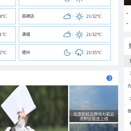
34°C
/
21/32°C
高碑店
31°C
/
21/32°C
满城
32°C
/
21/35°C
德州
北京彩虹云隙光七彩云
浓积云接连上线