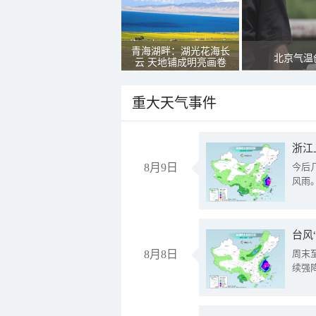
青海湖畔：湖光花海长
北京气温
云 天地铺成明亮画卷
重大天气事件
浙江
8月9日
今后
风雨
台风
8月8日
周末
续强