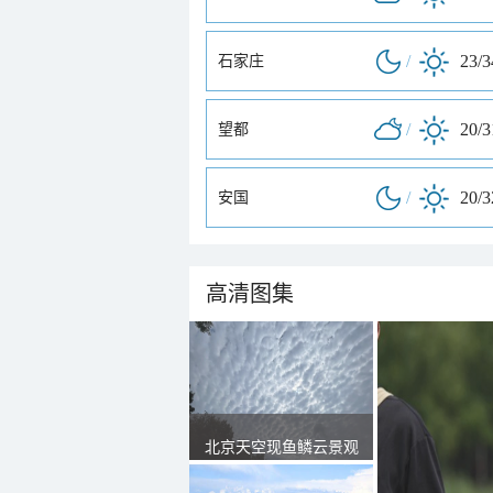
/
23/
石家庄
/
20/
望都
/
20/
安国
高清图集
北京天空现鱼鳞云景观