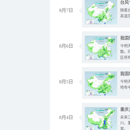
台风
8月7日
随着
高温
8月6日
今明
散。
区将
我国
8月5日
今明
地有
重庆
8月4日
未来
川、
害。