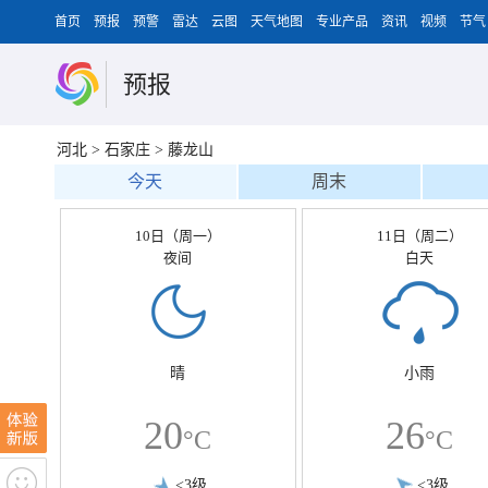
首页
预报
预警
雷达
云图
天气地图
专业产品
资讯
视频
节气
预报
河北
>
石家庄
>
藤龙山
今天
周末
10日（周一）
11日（周二）
夜间
白天
晴
小雨
20
26
°C
°C
<3级
<3级