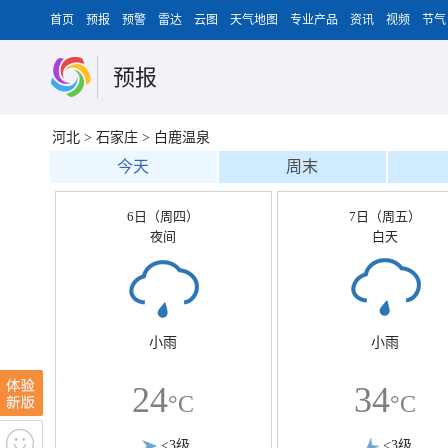
首页
预报
预警
雷达
云图
天气地图
专业产品
资讯
视频
节气
预报
河北
>
石家庄
>
白鹿温泉
今天
周末
6日（周四）
7日（周五）
夜间
白天
小雨
小雨
24
34
°C
°C
<3级
<3级