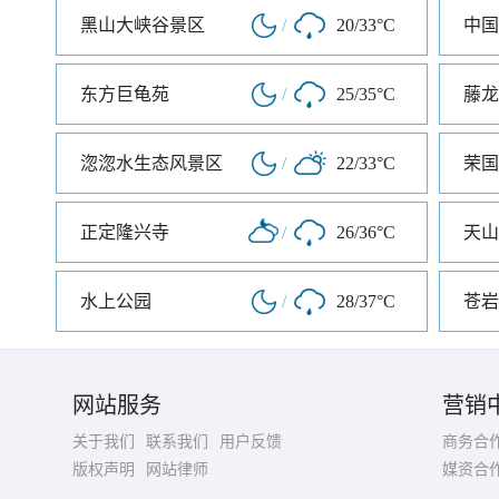
黑山大峡谷景区
/
20/33°C
中国
东方巨龟苑
/
25/35°C
藤龙
淴淴水生态风景区
/
22/33°C
荣国
正定隆兴寺
/
26/36°C
天山
水上公园
/
28/37°C
苍岩
网站服务
营销
关于我们
联系我们
用户反馈
商务合
版权声明
网站律师
媒资合