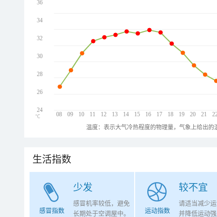
36
34
32
30
28
26
24
08
09
10
11
12
13
14
15
16
17
18
19
20
21
2
℃
温度：表示大气冷热程度的物理量，气象上给出的温
生活指数
少发
较不宜
感冒机率较低，避免
请适当减少运
感冒指数
运动指数
长期处于空调屋中。
并降低运动强