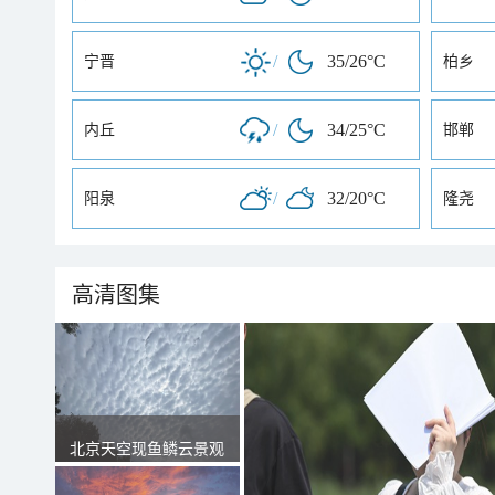
/
35/26°C
宁晋
柏乡
/
34/25°C
内丘
邯郸
/
32/20°C
阳泉
隆尧
高清图集
北京天空现鱼鳞云景观