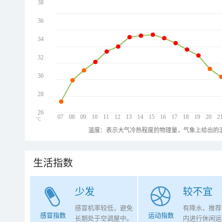
38
36
34
32
30
28
26
07
08
09
10
11
12
13
14
15
16
17
18
19
20
2
℃
温度：表示大气冷热程度的物理量，气象上给出的温
生活指数
少发
较不宜
感冒机率较低，避免
有降水，推荐
感冒指数
运动指数
长期处于空调屋中。
内进行休闲运