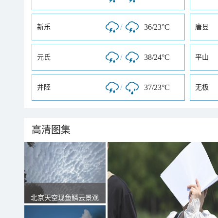
/
36/23°C
新乐
唐县
/
38/24°C
元氏
平山
/
37/23°C
井陉
无极
高清图集
北京天空现鱼鳞云景观