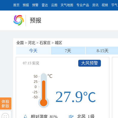
首页
预报
预警
雷达
云图
天气地图
专业产品
资讯
视频
节气
预报
全国
>
河北
>
石家庄
>
城区
今天
7天
8-15天
大风预警
07:15 实况
27.9
℃
北风
1级
相对湿度
81%