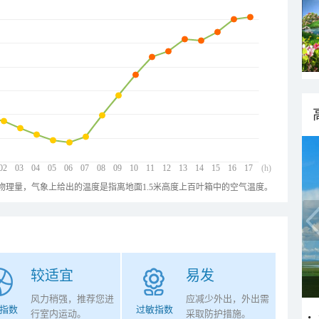
02
03
04
05
06
07
08
09
10
11
12
13
14
15
16
17
(h)
物理量，气象上给出的温度是指离地面1.5米高度上百叶箱中的空气温度。
较适宜
易发
风力稍强，推荐您进
应减少外出，外出需
指数
过敏指数
行室内运动。
采取防护措施。