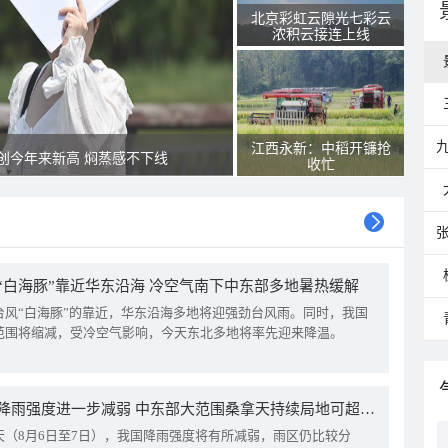
北京彩虹云隙光七彩云
浓积云接连上线
江西永新：中稻开镰抢
创今年来新高 焖蒸感不下线
收忙
“白海豚”靠近华东沿海 冷空气南下中东部多地暑热缓解
台风“白海豚”的靠近，华东沿海多地将迎强劲台风雨。同时，我国
范围将缩减，受冷空气影响，今天东北多地将率先迎来降温。
我国降雨强度进一步减弱 中东部大范围桑拿天持续局地可超38℃
天（8月6日至7日），我国降雨强度将有所减弱，雨区仍比较分