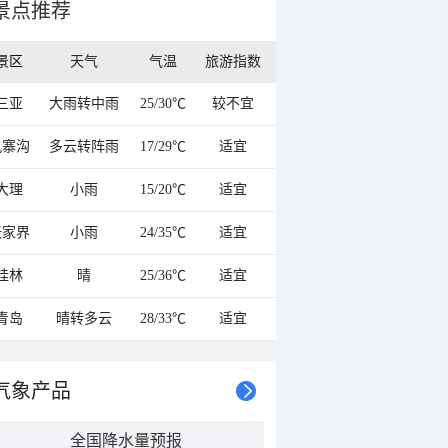
景点推荐
景区
天气
气温
旅游指数
三亚
大雨转中雨
25/30℃
较不宜
九寨沟
多云转阵雨
17/29℃
适宜
大理
小雨
15/20℃
适宜
张家界
小雨
24/35℃
适宜
桂林
晴
25/36℃
适宜
青岛
晴转多云
28/33℃
适宜
气象产品
全国降水量预报