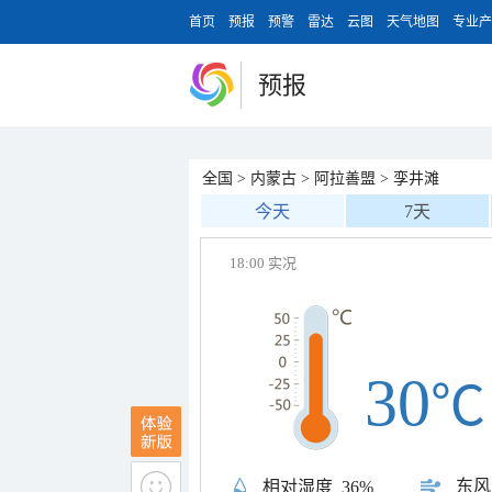
首页
预报
预警
雷达
云图
天气地图
专业产
预报
全国
>
内蒙古
>
阿拉善盟
>
孪井滩
今天
7天
18:00 实况
30
℃
东风
相对湿度
36%