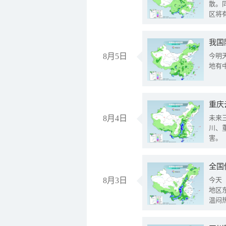
散。
区将
我国
8月5日
今明
地有
重庆
8月4日
未来
川、
害。
全国
8月3日
今天
地区
温闷