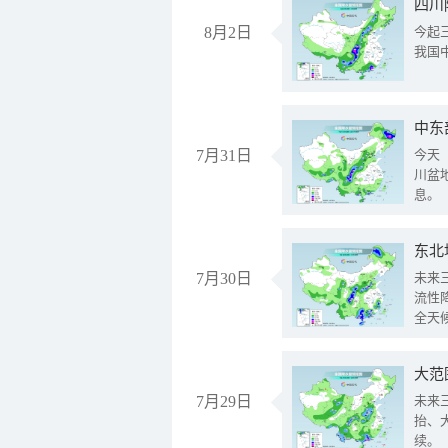
8月2日
今起
我国
中东
7月31日
今天
川盆
息。
东北
7月30日
未来
流性
全天
大范
7月29日
未来
抬、
续。