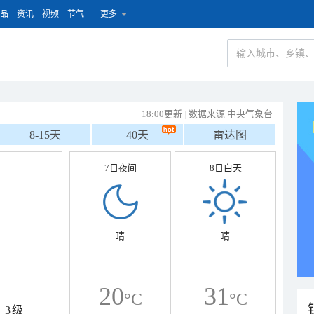
品
资讯
视频
节气
更多
18:00更新
|
数据来源 中央气象台
8-15天
40天
雷达图
7日夜间
8日白天
晴
晴
20
31
°C
°C
3级