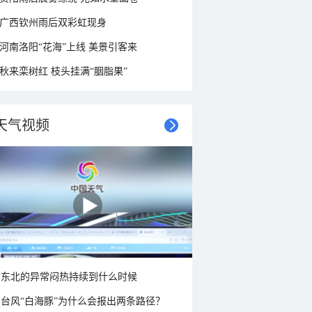
广西钦州雨后双彩虹现身
河南洛阳“花海”上线 美景引客来
秋来栾树红 枝头挂满“胭脂果”
天气视频
东北的异常闷热持续到什么时候
台风“白海豚”为什么会报出两条路径？