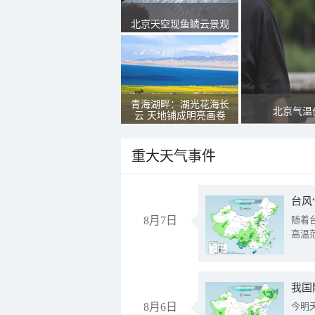
北京天空现鱼鳞云景观
青海湖畔：湖光花海长
北京气温
云 天地铺成明亮画卷
重大天气事件
台风
8月7日
随着
高温
8月6日
今明