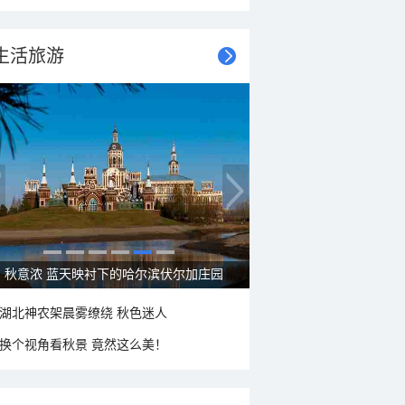
生活旅游
秋意浓 蓝天映衬下的哈尔滨伏尔加庄园
湖北神农架晨雾缭绕 秋色迷人
换个视角看秋景 竟然这么美！