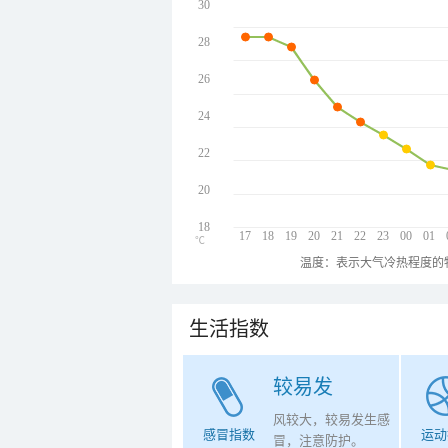
30
28
26
24
22
20
18
17
18
19
20
21
22
23
00
01
℃
温度：表示大气冷热程度的
生活指数
较易发
风较大，较易发生感
感冒指数
运动
冒，注意防护。