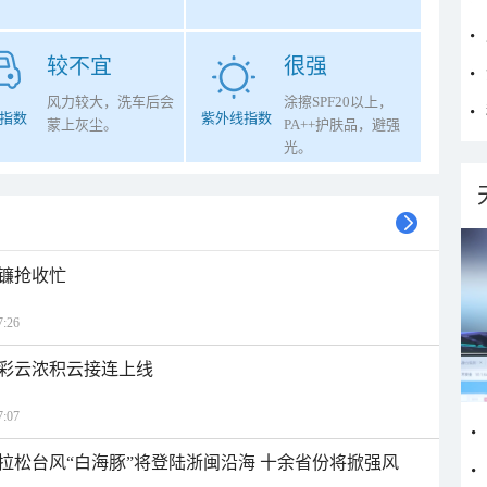
较不宜
很强
风力较大，洗车后会
涂擦SPF20以上，
指数
紫外线指数
蒙上灰尘。
PA++护肤品，避强
光。
镰抢收忙
:26
彩云浓积云接连上线
:07
拉松台风“白海豚”将登陆浙闽沿海 十余省份将掀强风