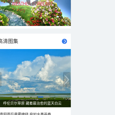
高清图集
呼伦贝尔草原 藏着最治愈的蓝天白云
贵阳雨后晨雾缭绕 宛如水墨画卷