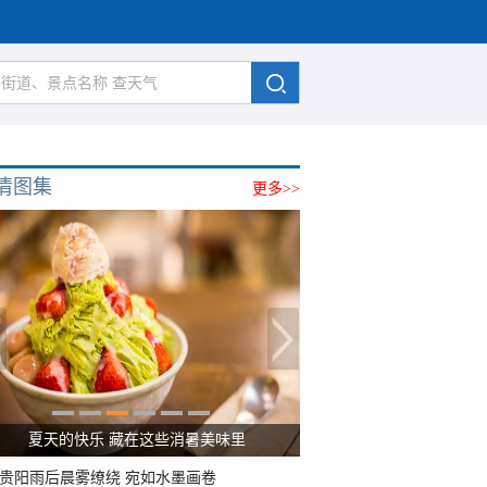
清图集
更多>>
夏天的快乐 藏在这些消暑美味里
贵阳雨后晨雾缭绕 宛如水墨画卷