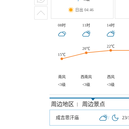
日出 04:46
08时
11时
14时
22℃
20℃
15℃
南风
西南风
西风
<3级
<3级
<3级
周边地区
周边景点
|
成吉思汗庙
/
23/