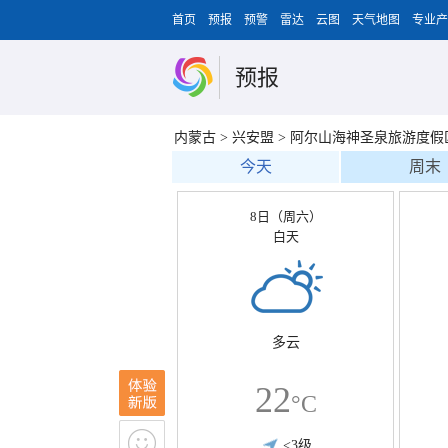
首页
预报
预警
雷达
云图
天气地图
专业产
预报
内蒙古
>
兴安盟
>
阿尔山海神圣泉旅游度假
今天
周末
8日（周六）
白天
多云
22
°C
<3级