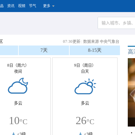
品
资讯
视频
节气
更多
区
07:30更新
|
数据来源 中央气象台
7天
8-15天
高
8日（周六）
9日（周日）
夜间
白天
多云
多云
10
26
°C
°C
<3级
<3级