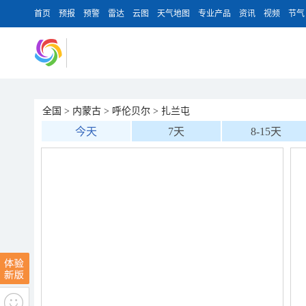
首页
预报
预警
雷达
云图
天气地图
专业产品
资讯
视频
节气
全国
>
内蒙古
>
呼伦贝尔
>
扎兰屯
今天
7天
8-15天