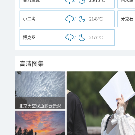
/
23/13°C
莫力达瓦
阿荣旗
/
21/8°C
小二沟
牙克石
/
21/7°C
博克图
高清图集
北京天空现鱼鳞云景观