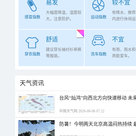
易发
较不宜
大幅度降温，湿度较
有降水，推荐
感冒指数
运动指数
大，注意防护。
内进行休闲运
舒适
不宜
建议穿长袖衬衫单裤
有雨，雨水和
穿衣指数
洗车指数
等服装。
弄脏爱车。
天气资讯
台风“灿鸿”向西北方向快速移动 未
中国天气网 2026-08-06 07:22
防暑！今明两天北京高温闷热持续 最