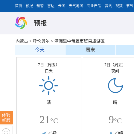
首页
预报
预警
雷达
云图
天气地图
专业产品
资讯
视频
节气
预报
内蒙古
>
呼伦贝尔
>
满洲里中俄互市贸易旅游区
今天
周末
7日（周五）
7日（周五）
白天
夜间
晴
晴
21
9
°C
°C
<3级
<3级