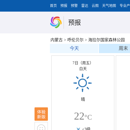
首页
预报
预警
雷达
云图
天气地图
专业产
预报
内蒙古
>
呼伦贝尔
>
海拉尔国家森林公园
今天
周末
7日（周五）
白天
晴
22
°C
<3级