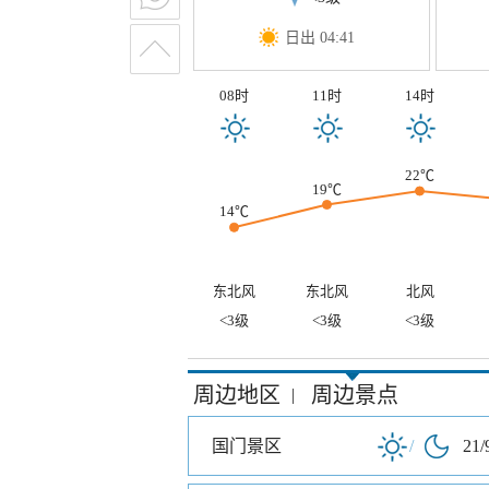
日出 04:41
08时
11时
14时
22℃
19℃
14℃
东北风
东北风
北风
<3级
<3级
<3级
周边地区
周边景点
|
国门景区
/
21/