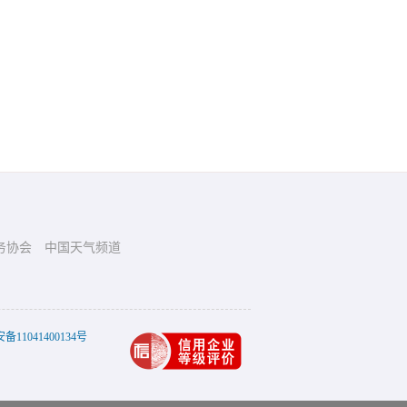
务协会
中国天气频道
11041400134号