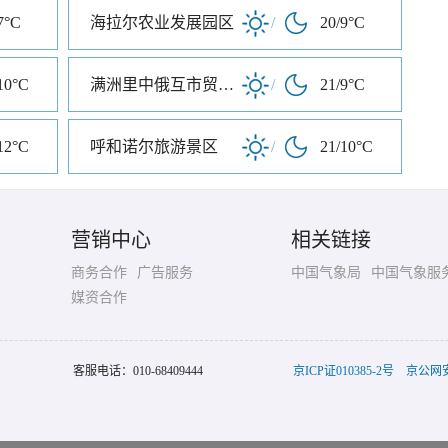
7°C
海拉尔农业发展园区
/
20/9°C
10°C
满洲里中俄互市贸易旅游区
/
21/9°C
12°C
呼和诺尔旅游景区
/
21/10°C
营销中心
相关链接
商务合作
广告服务
中国气象局
中国气象服
媒资合作
客服电话：
010-68409444
京ICP证010385-2号
京公网安备