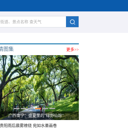
清图集
更多>>
广西南宁：盛夏里的“绿野仙踪”
贵阳雨后晨雾缭绕 宛如水墨画卷