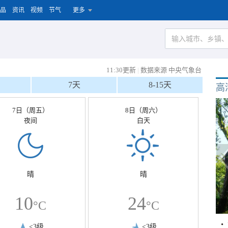
品
资讯
视频
节气
更多
11:30更新
|
数据来源 中央气象台
7天
8-15天
高
7日（周五）
8日（周六）
夜间
白天
晴
晴
10
24
°C
°C
<3级
<3级