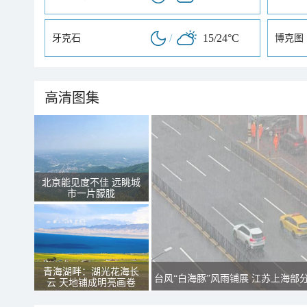
/
15/24°C
牙克石
博克图
高清图集
北京能见度不佳 远眺城
市一片朦胧
青海湖畔：湖光花海长
台风“白海豚”风雨铺展 江苏上海部
云 天地铺成明亮画卷