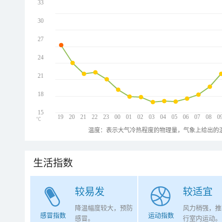
33
30
27
24
21
18
15
19
20
21
22
23
00
01
02
03
04
05
06
07
08
0
℃
温度：表示大气冷热程度的物理量，气象上给出的温
生活指数
较易发
较适宜
降温幅度较大，预防
风力稍强，推
感冒指数
运动指数
感冒。
行室内运动。