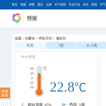
首页
预报
预警
雷达
云图
天气地图
专业产品
资讯
视频
节气
预报
全国
>
内蒙古
>
呼伦贝尔
>
海拉尔
今天
7天
8-15天
20:00 实况
22.8
℃
西风
3级
相对湿度
67%