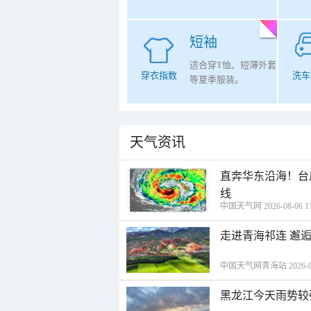
短袖
适合穿T恤、短薄外套
穿衣指数
洗车
等夏季服装。
天气资讯
直奔华东沿海！台
线
中国天气网 2026-08-06 11
走进青海祁连 邂
中国天气网青海站 2026-08-
黑龙江今天雨势较