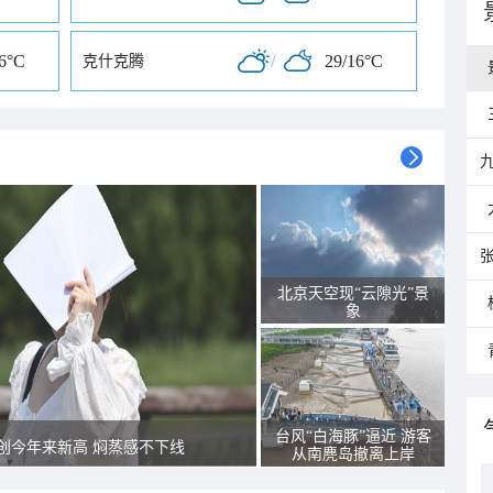
16°C
/
29/16°C
克什克腾
北京天空现“云隙光”景
象
台风“白海豚”逼近 游客
创今年来新高 焖蒸感不下线
从南麂岛撤离上岸