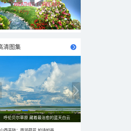
高清图集
一组图感受水中消暑快乐瞬间
山西平陆：雨润荷花 如诗如画