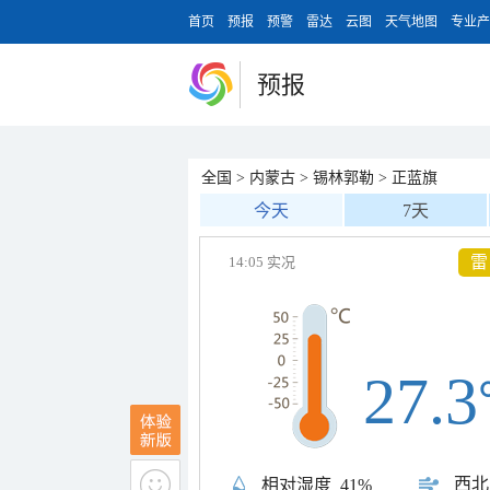
首页
预报
预警
雷达
云图
天气地图
专业产
预报
全国
>
内蒙古
>
锡林郭勒
>
正蓝旗
今天
7天
雷
14:05 实况
27.3
西北
相对湿度
41%