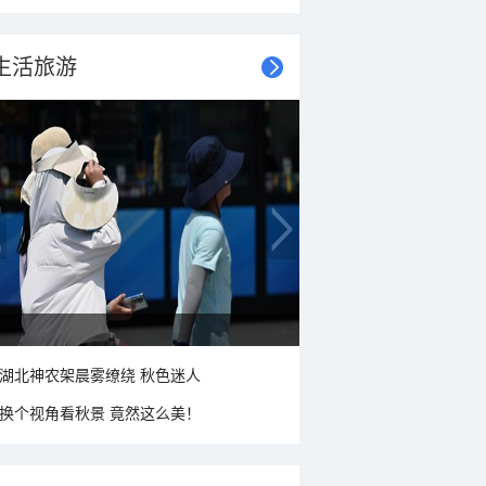
生活旅游
湖北神农架晨雾缭绕 秋色迷人
换个视角看秋景 竟然这么美！