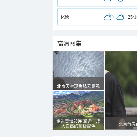
/
25/
化德
高清图集
北京天空现鱼鳞云景观
走进青海祁连 邂逅一场
北京气温
大自然的顶级配色