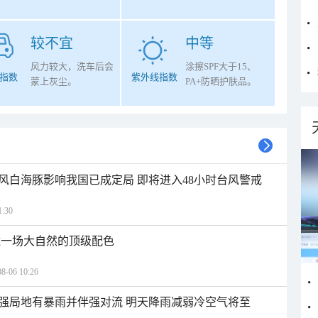
较不宜
中等
风力较大，洗车后会
涂擦SPF大于15、
指数
紫外线指数
蒙上灰尘。
PA+防晒护肤品。
风白海豚影响我国已成定局 即将进入48小时台风警戒
:30
逅一场大自然的顶级配色
06 10:26
强局地有暴雨并伴强对流 明天降雨减弱冷空气将至