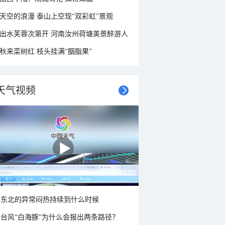
天空的浪漫 泰山上空现“双彩虹”景观
出水芙蓉次第开 河南汝州荷塘美景醉游人
秋来栾树红 枝头挂满“胭脂果”
天气视频
东北的异常闷热持续到什么时候
台风“白海豚”为什么会报出两条路径？