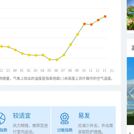
22
23
00
01
02
03
04
05
06
07
08
09
10
11
12
13
(h)
物理量，气象上给出的温度是指离地面1.5米高度上百叶箱中的空气温度。
较适宜
易发
风力稍强，推荐您进
应减少外出，外出需
指数
过敏指数
行室内运动。
采取防护措施。