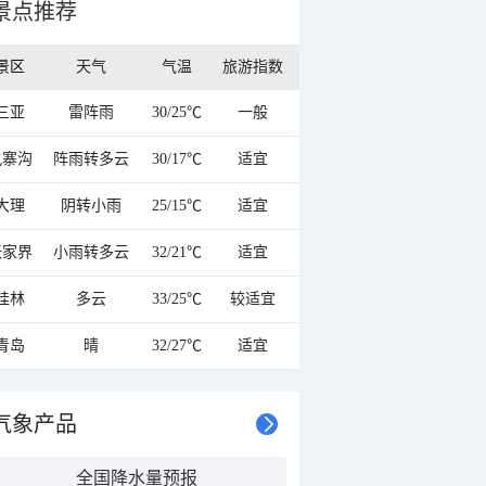
景点推荐
景区
天气
气温
旅游指数
三亚
雷阵雨
30/25℃
一般
九寨沟
阵雨转多云
30/17℃
适宜
大理
阴转小雨
25/15℃
适宜
张家界
小雨转多云
32/21℃
适宜
桂林
多云
33/25℃
较适宜
青岛
晴
32/27℃
适宜
气象产品
全国降水量预报