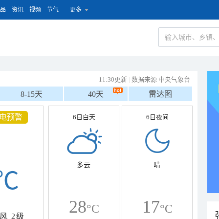
品
资讯
视频
节气
更多
11:30更新
|
数据来源 中央气象台
8-15天
40天
雷达图
电预警
6日白天
6日夜间
多云
晴
℃
28
17
°C
°C
风
2级