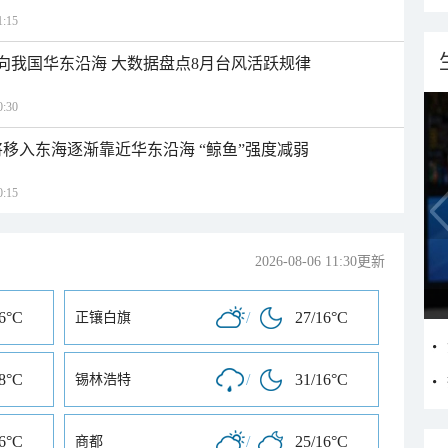
:15
趋向我国华东沿海 大数据盘点8月台风活跃规律
:30
将移入东海逐渐靠近华东沿海 “鲸鱼”强度减弱
:15
2026-08-06 11:30更新
16°C
/
27/16°C
正镶白旗
18°C
/
31/16°C
锡林浩特
16°C
/
25/16°C
商都