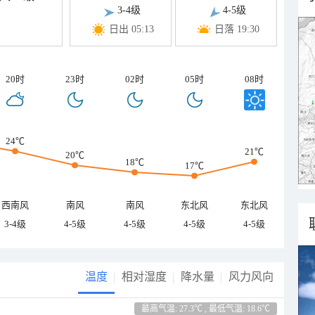
3-4级
4-5级
日出 05:13
日落 19:30
20时
23时
02时
05时
08时
24℃
21℃
20℃
18℃
17℃
西南风
南风
南风
东北风
东北风
3-4级
4-5级
4-5级
4-5级
4-5级
温度
相对湿度
降水量
风力风向
最高气温: 27.3℃ , 最低气温: 18.6℃