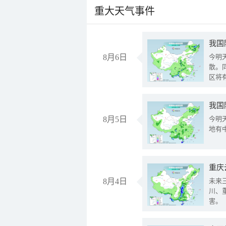
重大天气事件
8月6日
今明
散。
区将
我国
8月5日
今明
地有
重庆
8月4日
未来
川、
害。