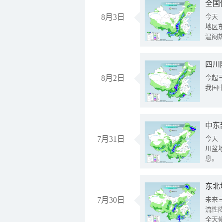
全国
8月3日
今天
地区
温闷
8月2日
今起
我国
中东
7月31日
今天
川盆
息。
东北
7月30日
未来
流性
全天