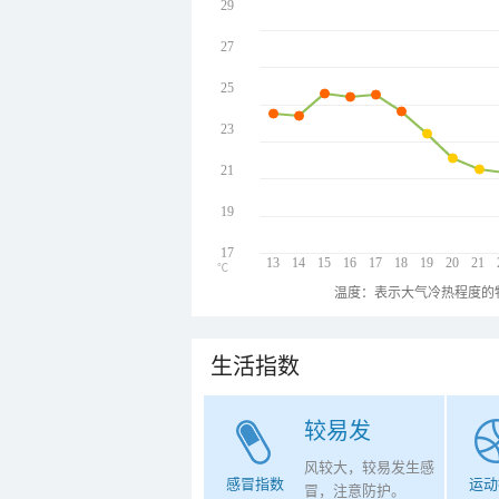
29
27
25
23
21
19
17
13
14
15
16
17
18
19
20
21
℃
温度：表示大气冷热程度的
生活指数
较易发
风较大，较易发生感
感冒指数
运动
冒，注意防护。