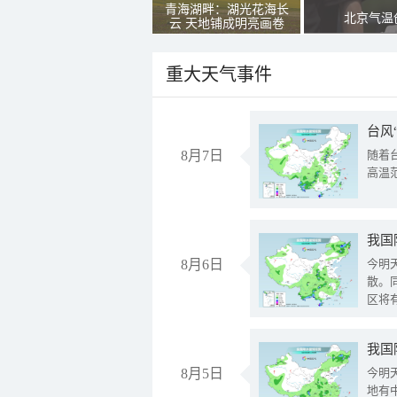
青海湖畔：湖光花海长
北京气温
云 天地铺成明亮画卷
重大天气事件
台风
8月7日
随着
高温
8月6日
今明
散。
区将
我国
8月5日
今明
地有