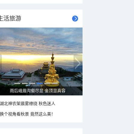
生活旅游
秋意浓 蓝天映衬下的哈尔滨伏尔加庄园
湖北神农架晨雾缭绕 秋色迷人
换个视角看秋景 竟然这么美！