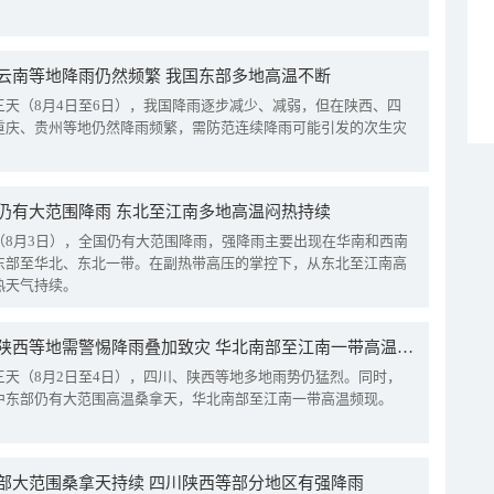
云南等地降雨仍然频繁 我国东部多地高温不断
三天（8月4日至6日），我国降雨逐步减少、减弱，但在陕西、四
重庆、贵州等地仍然降雨频繁，需防范连续降雨可能引发的次生灾
仍有大范围降雨 东北至江南多地高温闷热持续
（8月3日），全国仍有大范围降雨，强降雨主要出现在华南和西南
东部至华北、东北一带。在副热带高压的掌控下，从东北至江南高
热天气持续。
四川陕西等地需警惕降雨叠加致灾 华北南部至江南一带高温频现
三天（8月2日至4日），四川、陕西等地多地雨势仍猛烈。同时，
中东部仍有大范围高温桑拿天，华北南部至江南一带高温频现。
部大范围桑拿天持续 四川陕西等部分地区有强降雨