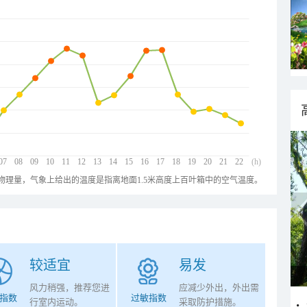
07
08
09
10
11
12
13
14
15
16
17
18
19
20
21
22
(h)
物理量，气象上给出的温度是指离地面1.5米高度上百叶箱中的空气温度。
较适宜
易发
风力稍强，推荐您进
应减少外出，外出需
指数
过敏指数
行室内运动。
采取防护措施。