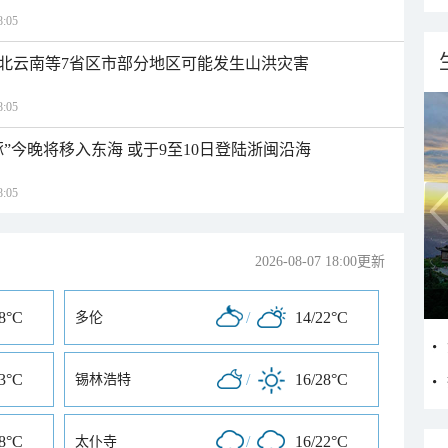
:05
北云南等7省区市部分地区可能发生山洪灾害
:05
”今晚将移入东海 或于9至10日登陆浙闽沿海
:05
2026-08-07 18:00更新
28°C
/
14/22°C
多伦
23°C
/
16/28°C
锡林浩特
28°C
/
16/22°C
太仆寺