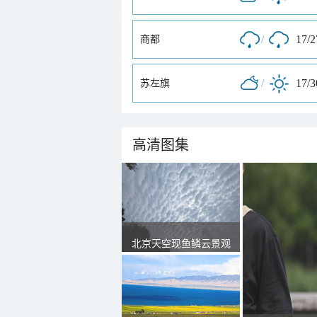
/
17/
商都
/
17/
苏左旗
高清图集
北京天空现鱼鳞云景观