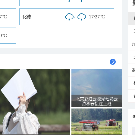
27°C
/
17/27°C
化德
30°C
北京彩虹云隙光七彩云
浓积云接连上线