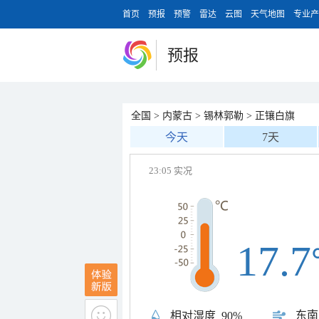
首页
预报
预警
雷达
云图
天气地图
专业产
预报
全国
>
内蒙古
>
锡林郭勒
>
正镶白旗
今天
7天
23:05 实况
17.7
东南
相对湿度
90%