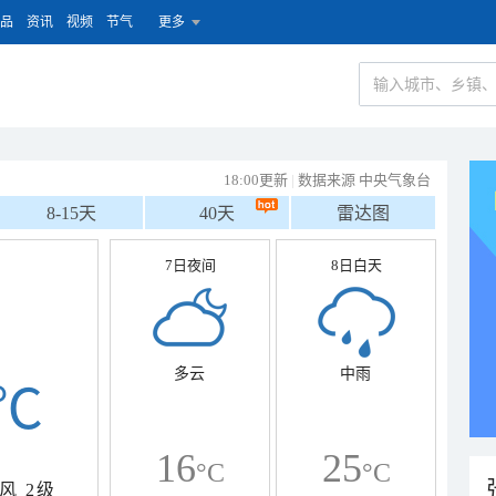
品
资讯
视频
节气
更多
18:00更新
|
数据来源 中央气象台
8-15天
40天
雷达图
7日夜间
8日白天
多云
中雨
℃
16
25
°C
°C
风
2级