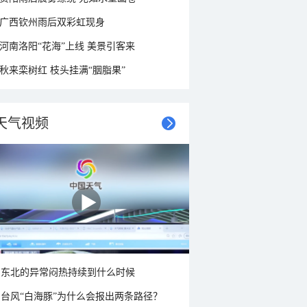
广西钦州雨后双彩虹现身
河南洛阳“花海”上线 美景引客来
秋来栾树红 枝头挂满“胭脂果”
天气视频
东北的异常闷热持续到什么时候
台风“白海豚”为什么会报出两条路径？