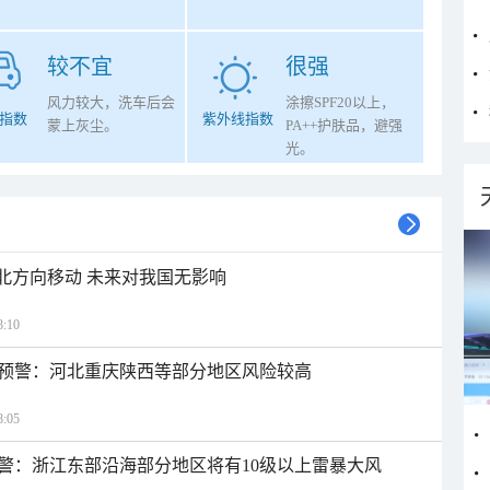
较不宜
很强
风力较大，洗车后会
涂擦SPF20以上，
指数
紫外线指数
蒙上灰尘。
PA++护肤品，避强
光。
西北方向移动 未来对我国无影响
:10
预警：河北重庆陕西等部分地区风险较高
:05
警：浙江东部沿海部分地区将有10级以上雷暴大风