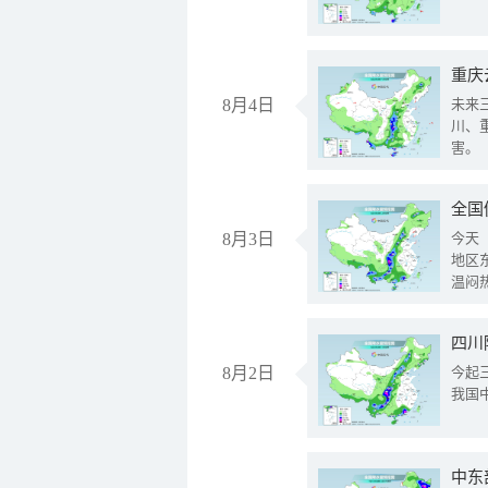
重庆
8月4日
未来
川、
害。
全国
8月3日
今天
地区
温闷
8月2日
今起
我国
中东