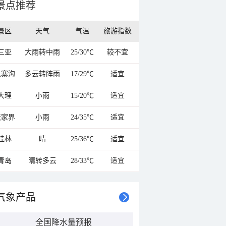
景点推荐
景区
天气
气温
旅游指数
三亚
大雨转中雨
25/30℃
较不宜
九寨沟
多云转阵雨
17/29℃
适宜
大理
小雨
15/20℃
适宜
张家界
小雨
24/35℃
适宜
桂林
晴
25/36℃
适宜
青岛
晴转多云
28/33℃
适宜
气象产品
全国降水量预报