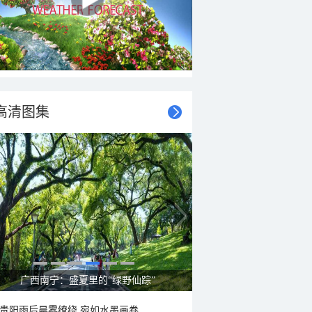
高清图集
呼伦贝尔草原 藏着最治愈的蓝天白云
贵阳雨后晨雾缭绕 宛如水墨画卷