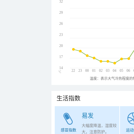
32
29
26
23
20
17
14
22
23
00
01
02
03
04
05
06
℃
温度：表示大气冷热程度的
生活指数
易发
大幅度降温，湿度较
感冒指数
运动
大，注意防护。