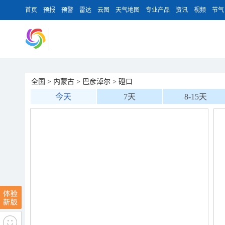
首页
预报
预警
雷达
云图
天气地图
专业产品
资讯
视频
节气
全国
>
内蒙古
>
巴彦淖尔
>
磴口
今天
7天
8-15天