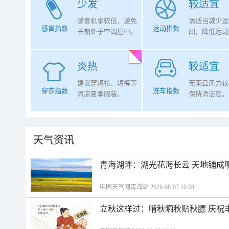
少发
较适宜
感冒机率较低，避免
请适当减少运
感冒指数
运动指数
长期处于空调屋中。
间，降低运动
炎热
较适宜
建议穿短衫、短裤等
无雨且风力较
穿衣指数
洗车指数
清凉夏季服装。
保持清洁度。
天气资讯
青海湖畔：湖光花海长云 天地铺成
中国天气网青海站 2026-08-07 10:58
立秋这样过：啃秋晒秋贴秋膘 庆祝