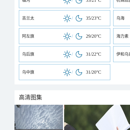
/
33/21°C
临河
杭锦后
/
35/23°C
吉兰太
乌海
/
29/20°C
阿左旗
海力素
/
31/22°C
乌后旗
伊和乌
/
31/20°C
乌中旗
高清图集