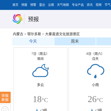
首页
预报
预警
雷达
云图
天气地图
专业产品
资讯
视频
节气
预报
内蒙古
>
鄂尔多斯
>
大秦直道文化旅游景区
今天
周末
7日（周五）
8日（周六）
夜间
白天
多云
小雨
18
26
°C
°C
<3级
<3级