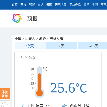
首页
预报
预警
雷达
云图
天气地图
专业产品
资讯
视频
节气
预报
全国
>
内蒙古
>
赤峰
>
巴林左旗
今天
7天
8-15天
15:50 实况
25.6
℃
西南风
1级
相对湿度
37%