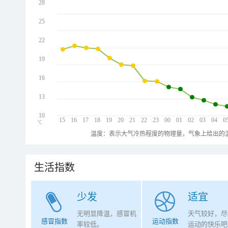
28
25
22
19
16
13
10
15
16
17
18
19
20
21
22
23
00
01
02
03
04
0
℃
温度：表示大气冷热程度的物理量，气象上给出的温
生活指数
少发
适宜
无明显降温，感冒机
天气较好，尽
感冒指数
运动指数
率较低。
运动的快乐吧