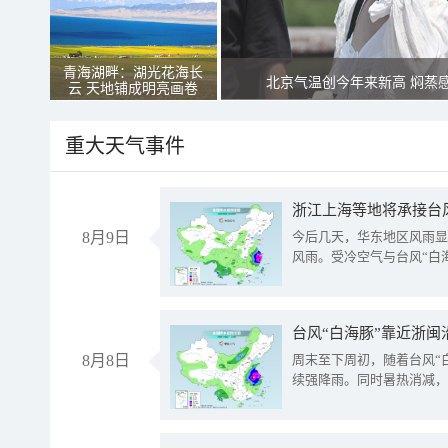
青海湖畔：湖光花海长
北京气温创今年来新高 焖蒸
云 天地铺成明亮画卷
重大天气事件
浙江上海等地将承接台风
8月9日
今后几天，华东地区风雨显
风雨。受冷空气与台风“白
台风“白海豚”靠近浙闽
8月8日
周末至下周初，随着台风“
续强降雨。同时暑热消减，