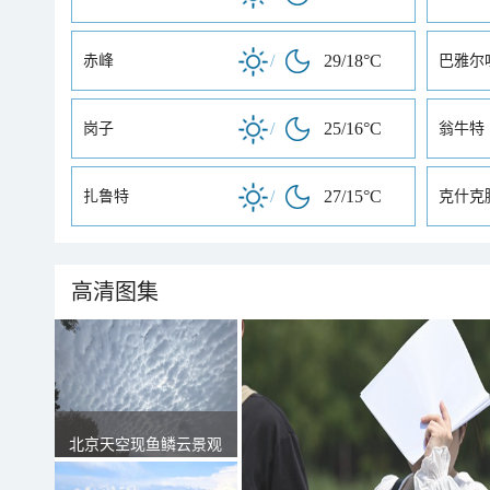
/
29/18°C
赤峰
巴雅尔
/
25/16°C
岗子
翁牛特
/
27/15°C
扎鲁特
克什克
高清图集
北京天空现鱼鳞云景观