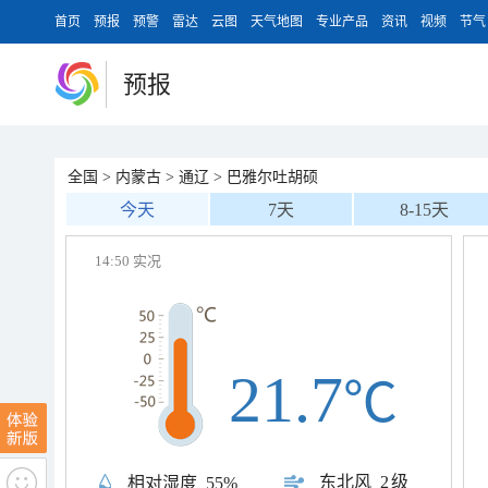
首页
预报
预警
雷达
云图
天气地图
专业产品
资讯
视频
节气
预报
全国
>
内蒙古
>
通辽
>
巴雅尔吐胡硕
今天
7天
8-15天
14:50 实况
21.7
℃
东北风
2级
相对湿度
55%