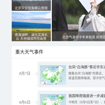
北京天空现鱼鳞云景观
青海湖畔：湖光花海长
北京气温创今年来新高 焖蒸
云 天地铺成明亮画卷
重大天气事件
台风“白海豚”靠近华东
8月7日
随着台风“白海豚”的靠近
高温范围将缩减，受冷空气
8月6日
今明天（8月6日至7日）