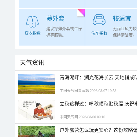
薄外套
较适宜
建议穿薄外套或牛仔
无雨且风力较
穿衣指数
洗车指数
裤等服装。
保持清洁度。
天气资讯
青海湖畔：湖光花海长云 天地铺成
中国天气网青海站 2026-08-07 10:58
立秋这样过：啃秋晒秋贴秋膘 庆祝
中国天气网 2026-08-06 09:10
户外露营怎么玩更安心？这份攻略