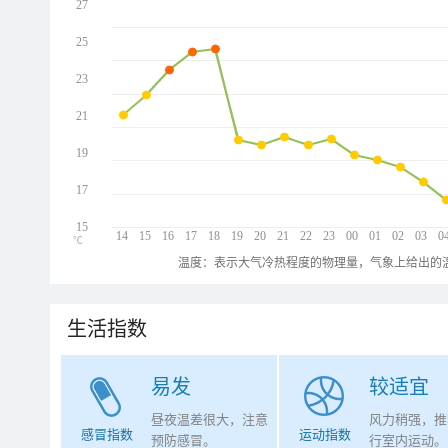
27
25
23
21
19
17
15
14
15
16
17
18
19
20
21
22
23
00
01
02
03
0
℃
温度：表示大气冷热程度的物理量，气象上给出的温
生活指数
易发
较适宜
昼夜温差很大，注意
风力稍强，推
感冒指数
运动指数
预防感冒。
行室内运动。