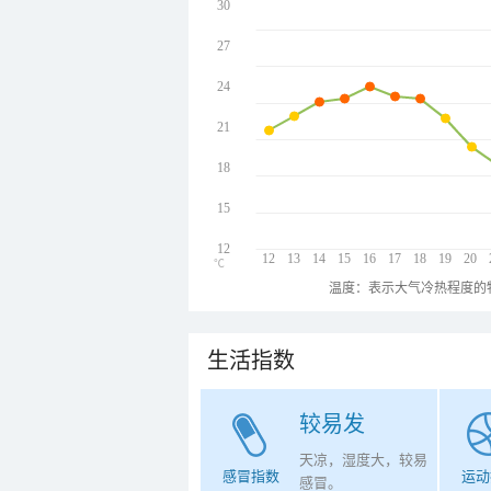
30
27
24
21
18
15
12
12
13
14
15
16
17
18
19
20
℃
温度：表示大气冷热程度的
生活指数
较易发
天凉，湿度大，较易
感冒指数
运动
感冒。