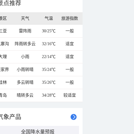
景点推荐
景区
天气
气温
旅游指数
三亚
雷阵雨
30/25℃
一般
九寨沟
阵雨转多云
32/16℃
适宜
大理
小雨
22/14℃
适宜
张家界
小雨转晴
35/24℃
一般
桂林
多云转晴
35/26℃
一般
青岛
晴转多云
34/28℃
较适宜
气象产品
全国降水量预报