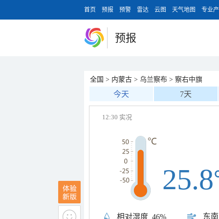
首页
预报
预警
雷达
云图
天气地图
专业产
预报
全国
>
内蒙古
>
乌兰察布
>
察右中旗
今天
7天
12:30 实况
25.8
东南
相对湿度
46%