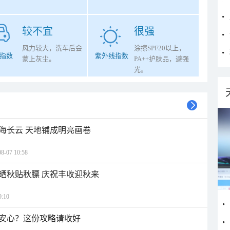
较不宜
很强
风力较大，洗车后会
涂擦SPF20以上，
指数
紫外线指数
蒙上灰尘。
PA++护肤品，避强
光。
海长云 天地铺成明亮画卷
07 10:58
晒秋贴秋膘 庆祝丰收迎秋来
:10
安心？这份攻略请收好