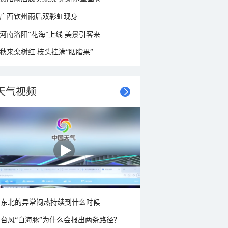
广西钦州雨后双彩虹现身
河南洛阳“花海”上线 美景引客来
秋来栾树红 枝头挂满“胭脂果”
天气视频
东北的异常闷热持续到什么时候
台风“白海豚”为什么会报出两条路径？