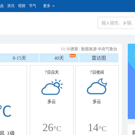
品
资讯
视频
节气
更多
11:30更新
|
数据来源 中央气象台
8-15天
40天
雷达图
7日白天
7日夜间
多云
多云
℃
26
14
°C
°C
风
3级