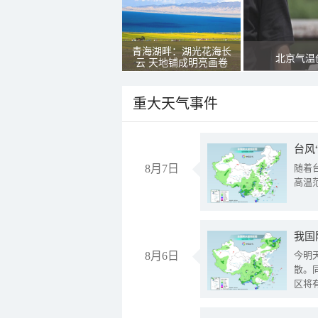
青海湖畔：湖光花海长
北京气温
云 天地铺成明亮画卷
重大天气事件
台风
8月7日
随着
高温
8月6日
今明
散。
区将