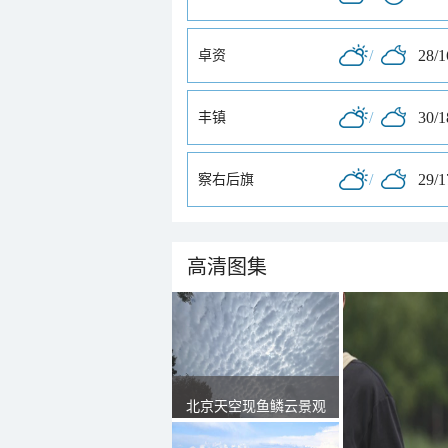
/
28/
卓资
/
30/
丰镇
/
29/
察右后旗
高清图集
北京天空现鱼鳞云景观