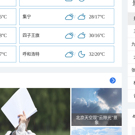
16°C
/
28/17°C
集宁
18°C
/
30/16°C
四子王旗
17°C
/
32/20°C
呼和浩特
北京天空现“云隙光”景
象