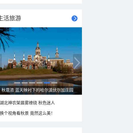
生活旅游
大美新疆—帕米尔高原好风光
湖北神农架晨雾缭绕 秋色迷人
换个视角看秋景 竟然这么美！