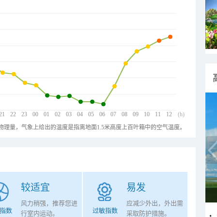
21
22
23
00
01
02
03
04
05
06
07
08
09
10
11
12
(h)
物理量，气象上给出的温度是指离地面1.5米高度上百叶箱中的空气温度。
较适宜
易发
风力稍强，推荐您进
应减少外出，外出需
指数
过敏指数
行室内运动。
采取防护措施。