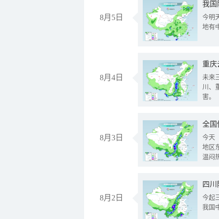
我国
8月5日
今明
地有
重庆
8月4日
未来
川、
害。
全国
8月3日
今天
地区
温闷
8月2日
今起
我国