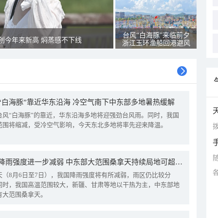
台风“白海豚”来临前夕
创今年来新高 焖蒸感不下线
浙江玉环渔船回港避风
“白海豚”靠近华东沿海 冷空气南下中东部多地暑热缓解
台风“白海豚”的靠近，华东沿海多地将迎强劲台风雨。同时，我国
范围将缩减，受冷空气影响，今天东北多地将率先迎来降温。
拨
我国降雨强度进一步减弱 中东部大范围桑拿天持续局地可超38℃
天（8月6日至7日），我国降雨强度将有所减弱，雨区仍比较分
同时，我国高温范围较大，新疆、甘肃等地以干热为主，中东部地
有大范围桑拿天。