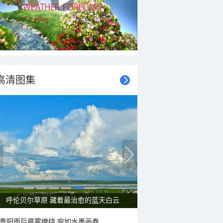
高清图集
一组图感受水中消暑快乐瞬间
贵阳雨后晨雾缭绕 宛如水墨画卷