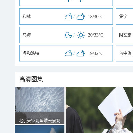
/
18/30°C
和林
集宁
/
20/33°C
乌海
阿左旗
/
19/32°C
呼和浩特
乌中旗
高清图集
北京天空现鱼鳞云景观