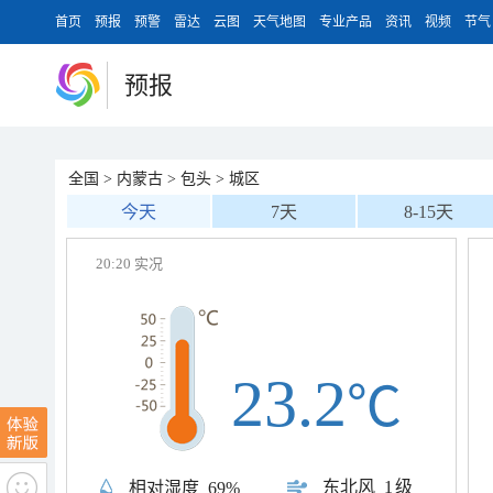
首页
预报
预警
雷达
云图
天气地图
专业产品
资讯
视频
节气
预报
全国
>
内蒙古
>
包头
>
城区
今天
7天
8-15天
20:20 实况
23.2
℃
东北风
1级
相对湿度
69%