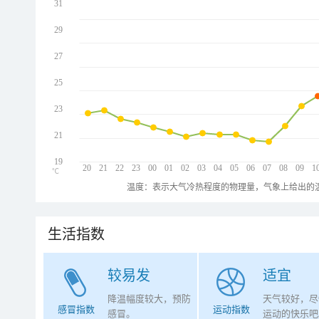
31
29
27
25
23
21
19
20
21
22
23
00
01
02
03
04
05
06
07
08
09
1
℃
温度：表示大气冷热程度的物理量，气象上给出的温
生活指数
较易发
适宜
降温幅度较大，预防
天气较好，尽
感冒指数
运动指数
感冒。
运动的快乐吧