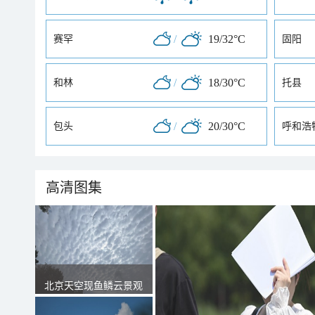
/
19/32°C
赛罕
固阳
/
18/30°C
和林
托县
/
20/30°C
包头
呼和浩
高清图集
北京天空现鱼鳞云景观