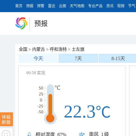
首页
预报
预警
雷达
云图
天气地图
专业产品
资讯
视频
节气
预报
全国
>
内蒙古
>
呼和浩特
>
土左旗
今天
7天
8-15天
00:50 实况
22.3
℃
南风
1级
相对湿度
87%