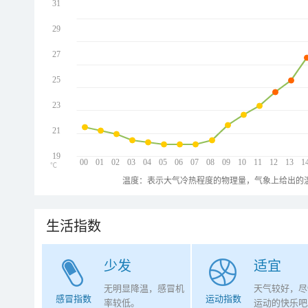
31
29
27
25
23
21
19
00
01
02
03
04
05
06
07
08
09
10
11
12
13
1
℃
温度：表示大气冷热程度的物理量，气象上给出的温
生活指数
少发
适宜
无明显降温，感冒机
天气较好，尽
感冒指数
运动指数
率较低。
运动的快乐吧