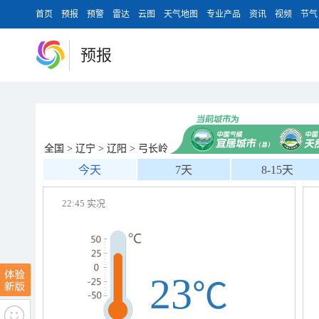
首页
预报
预警
雷达
云图
天气地图
专业产品
资讯
视频
节气
预报
全国
>
辽宁
>
辽阳
>
弓长岭
今天
7天
8-15天
22:45 实况
23
℃