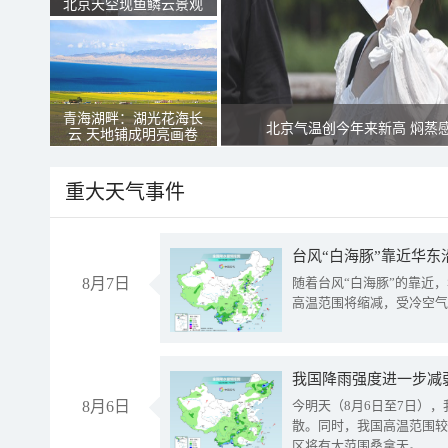
北京天空现鱼鳞云景观
青海湖畔：湖光花海长
北京气温创今年来新高 焖蒸
云 天地铺成明亮画卷
重大天气事件
台风“白海豚”靠近华东
8月7日
随着台风“白海豚”的靠近
高温范围将缩减，受冷空气
8月6日
今明天（8月6日至7日）
散。同时，我国高温范围较
区将有大范围桑拿天。