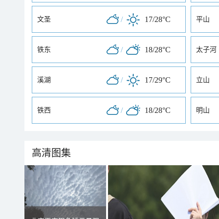
/
17/28°C
文圣
平山
/
18/28°C
铁东
太子河
/
17/29°C
溪湖
立山
/
18/28°C
铁西
明山
高清图集