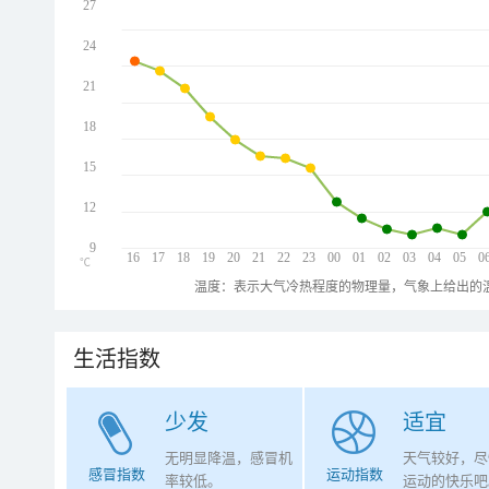
27
24
21
18
15
12
9
16
17
18
19
20
21
22
23
00
01
02
03
04
05
0
℃
温度：表示大气冷热程度的物理量，气象上给出的温
生活指数
少发
适宜
无明显降温，感冒机
天气较好，尽
感冒指数
运动指数
率较低。
运动的快乐吧