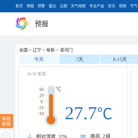
首页
预报
预警
雷达
云图
天气地图
专业产品
资讯
视频
节气
预报
全国
>
辽宁
>
阜新
>
清河门
今天
7天
8-15天
16:50 实况
27.7
℃
南风
2级
相对湿度
32%