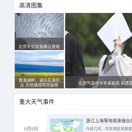
高清图集
北京天空现鱼鳞云景观
青海湖畔：湖光花海长
北京气温创今年来新高 焖蒸
云 天地铺成明亮画卷
重大天气事件
浙江上海等地将承接台风
8月9日
今后几天，华东地区风雨显