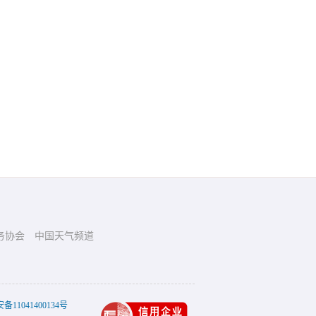
务协会
中国天气频道
11041400134号