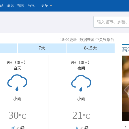
品
资讯
视频
节气
更多
18:00更新
|
数据来源 中央气象台
7天
8-15天
高
9日（周日）
9日（周日）
白天
夜间
小雨
小雨
30
21
°C
°C
<3级
<3级