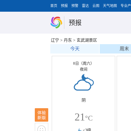
首页
预报
预警
雷达
云图
天气地图
专业产
预报
辽宁
>
丹东
>
玄武湖景区
今天
周末
8日（周六）
夜间
阴
21
°C
<3级