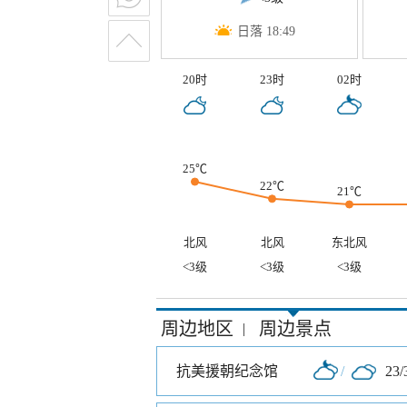
日落 18:49
20时
23时
02时
25℃
22℃
21℃
北风
北风
东北风
<3级
<3级
<3级
周边地区
周边景点
|
抗美援朝纪念馆
/
23/