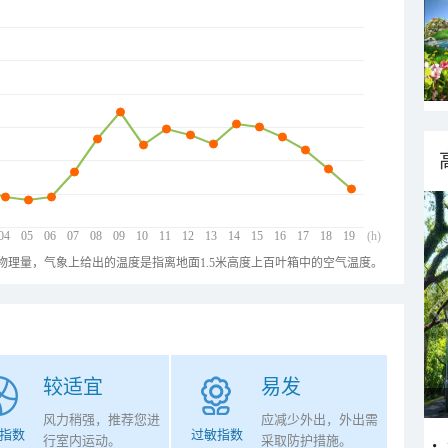
04
05
06
07
08
09
10
11
12
13
14
15
16
17
18
19
(h)
物理量，气象上给出的温度是指离地面1.5米高度上百叶箱中的空气温度。
较适宜
易发
风力稍强，推荐您进
应减少外出，外出需
指数
过敏指数
行室内运动。
采取防护措施。