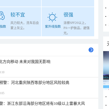
较不宜
很强
风力较大，洗车后会
涂擦SPF20以上，
指数
紫外线指数
蒙上灰尘。
PA++护肤品，避强
光。
西北方向移动 未来对我国无影响
:10
预警：河北重庆陕西等部分地区风险较高
:05
警：浙江东部沿海部分地区将有10级以上雷暴大风