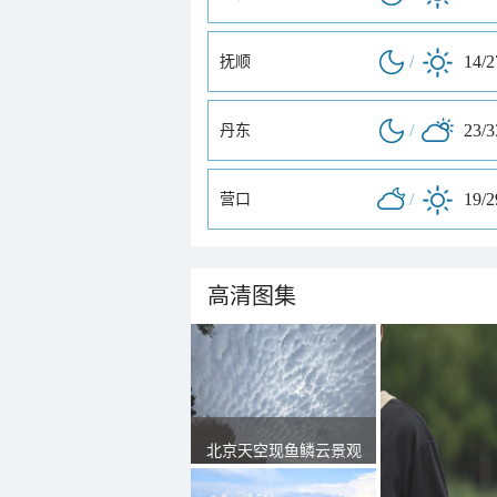
/
14/
抚顺
/
23/
丹东
/
19/
营口
高清图集
北京天空现鱼鳞云景观