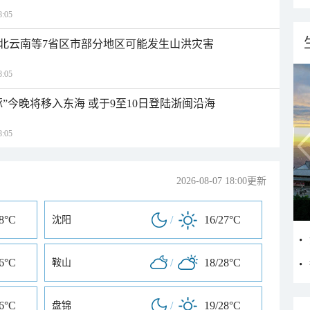
:05
北云南等7省区市部分地区可能发生山洪灾害
:05
”今晚将移入东海 或于9至10日登陆浙闽沿海
:05
2026-08-07 18:00更新
28°C
/
16/27°C
沈阳
26°C
/
18/28°C
鞍山
26°C
/
19/28°C
盘锦