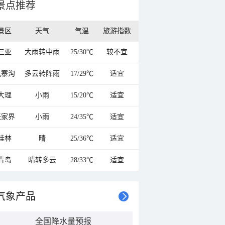
景点推荐
景区
天气
气温
旅游指数
三亚
大雨转中雨
25/30℃
较不宜
九寨沟
多云转阵雨
17/29℃
适宜
大理
小雨
15/20℃
适宜
张家界
小雨
24/35℃
适宜
桂林
晴
25/36℃
适宜
青岛
晴转多云
28/33℃
适宜
气象产品
全国降水量预报