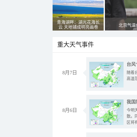
青海湖畔：湖光花海长
北京气温
云 天地铺成明亮画卷
重大天气事件
台风
8月7日
随着
高温
8月6日
今明
散。
区将