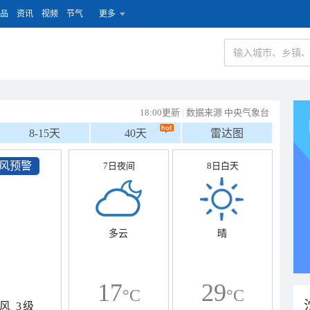
品
资讯
视频
节气
更多
18:00更新
|
数据来源 中央气象台
8-15天
40天
雷达图
风预警
7日夜间
8日白天
多云
晴
17
29
°C
°C
风
3级