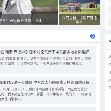
江西永新：中稻开镰抢
创今年来新高 焖蒸感不下线
收忙
“白海豚”靠近华东沿海 冷空气南下中东部多地暑热缓解
台风“白海豚”的靠近，华东沿海多地将迎强劲台风雨。同时，我国
范围将缩减，受冷空气影响，今天东北多地将率先迎来降温。
拨
我国降雨强度进一步减弱 中东部大范围桑拿天持续局地可超38℃
天（8月6日至7日），我国降雨强度将有所减弱，雨区仍比较分
同时，我国高温范围较大，新疆、甘肃等地以干热为主，中东部地
有大范围桑拿天。