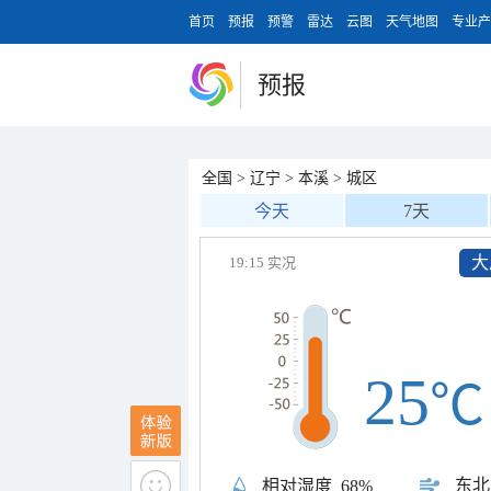
首页
预报
预警
雷达
云图
天气地图
专业产
预报
全国
>
辽宁
>
本溪
>
城区
今天
7天
大
19:15 实况
25
℃
东北
相对湿度
68%