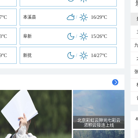
27°C
/
16/29°C
本溪县
33°C
/
15/26°C
阜新
29°C
/
14/27°C
新抚
北京彩虹云隙光七彩云
浓积云接连上线