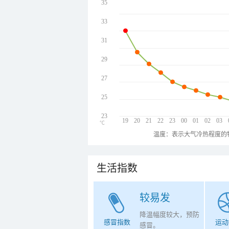
35
33
31
29
27
25
23
19
20
21
22
23
00
01
02
03
℃
温度：表示大气冷热程度的
生活指数
较易发
降温幅度较大，预防
感冒指数
运动
感冒。