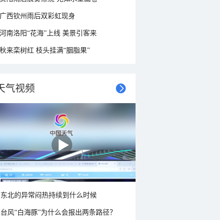
广西钦州雨后双彩虹现身
河南洛阳“花海”上线 美景引客来
秋来栾树红 枝头挂满“胭脂果”
天气视频
东北的异常闷热持续到什么时候
台风“白海豚”为什么会报出两条路径？