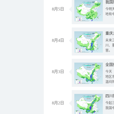
我国
8月5日
今明
地有
重庆
8月4日
未来
川、
害。
全国
8月3日
今天
地区
温闷
8月2日
今起
我国