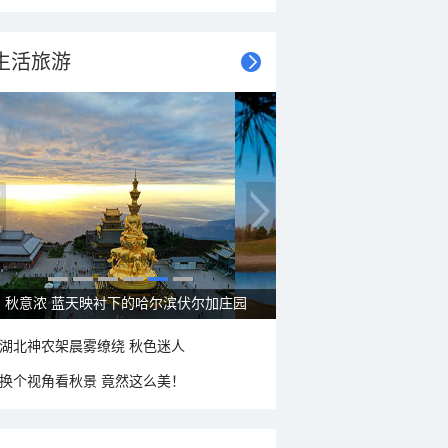
生活旅游
秋意浓 蓝天映衬下的哈尔滨伏尔加庄园
湖北神农架晨雾缭绕 秋色迷人
换个视角看秋景 竟然这么美！