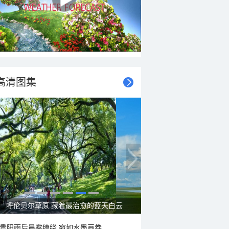
高清图集
呼伦贝尔草原 藏着最治愈的蓝天白云
贵阳雨后晨雾缭绕 宛如水墨画卷