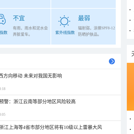
不宜
最弱
有雨，雨水和泥水会
辐射弱，涂擦SPF8-12
指数
紫外线指数
弄脏爱车。
防晒护肤品。
偏西方向移动 未来对我国无影响
:18
预警：浙江云南等部分地区风险较高
:05
浙江上海等4省市部分地区将有10级以上雷暴大风