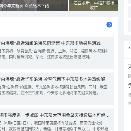
江西永新：中稻开镰抢
创今年来新高 焖蒸感不下线
收忙
“白海豚”靠近浙闽沿海风雨渐起 中东部多地暑热消减
至下周初，随着台风“白海豚”靠近，上海、浙江、福建等地将现持
降雨。同时暑热消减，华北、江南多地将退出高温行列。
拨
“白海豚”靠近华东沿海 冷空气南下中东部多地暑热缓解
台风“白海豚”的靠近，华东沿海多地将迎强劲台风雨。同时，我国
范围将缩减，受冷空气影响，今天东北多地将率先迎来降温。
我国降雨强度进一步减弱 中东部大范围桑拿天持续局地可超38℃
天（8月6日至7日），我国降雨强度将有所减弱，雨区仍比较分
同时，我国高温范围较大，新疆、甘肃等地以干热为主，中东部地