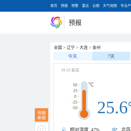
首页
预报
预警
雷达
云图
天气地图
专业产
预报
全国
>
辽宁
>
大连
>
金州
今天
7天
19:25 实况
25.6
北风
相对湿度
47%