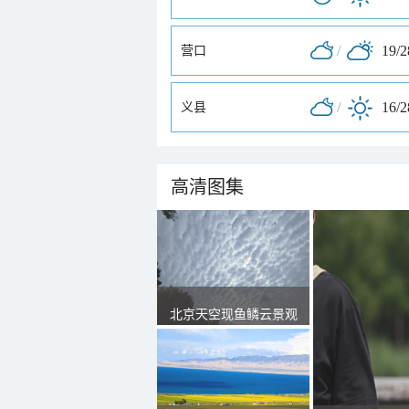
/
19/
营口
/
16/
义县
高清图集
北京天空现鱼鳞云景观