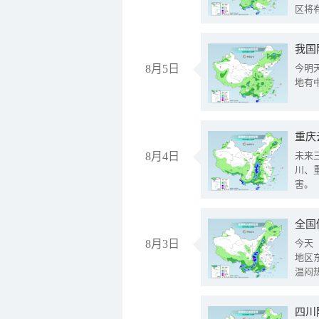
区将
我国
8月5日
今明
地有
重庆
8月4日
未来
川、
害。
全国
8月3日
今天
地区
温闷