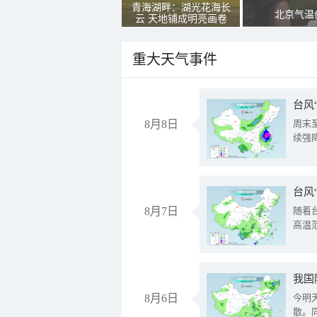
青海湖畔：湖光花海长
北京气温
云 天地铺成明亮画卷
重大天气事件
台风
8月8日
周末
续强
台风
8月7日
随着
高温
8月6日
今明
散。