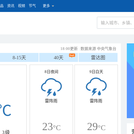
品
资讯
视频
节气
更多
18:00更新
|
数据来源 中央气象台
8-15天
40天
雷达图
8日夜间
9日白天
雷阵雨
雷阵雨
℃
23
29
°C
°C
3级