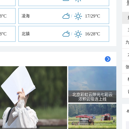
28°C
/
17/29°C
凌海
28°C
/
16/28°C
北镇
北京彩虹云隙光七彩云
浓积云接连上线