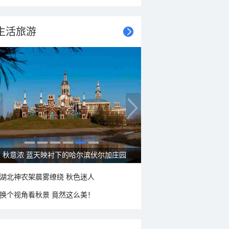
生活旅游
秋意浓 蓝天映衬下的哈尔滨伏尔加庄园
湖北神农架晨雾缭绕 秋色迷人
换个视角看秋景 竟然这么美！