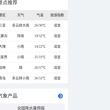
景点推荐
景区
天气
气温
旅游指数
三亚
多云转大雨
26/30℃
适宜
九寨沟
阵雨
19/32℃
适宜
大理
小雨
14/22℃
适宜
张家界
小雨
25/33℃
适宜
桂林
晴
26/37℃
适宜
青岛
多云转小雨
26/32℃
适宜
气象产品
全国降水量预报