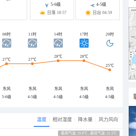
5-6级
4-5级
日落 18:57
日出 04:59
08时
11时
14时
17时
20时
28℃
28℃
27℃
27℃
25℃
东风
东风
东风
东风
东风
5-6级
4-5级
4-5级
4-5级
4-5级
温度
相对湿度
降水量
风力风向
最高气温: 29.8℃ , 最低气温: 21.3℃