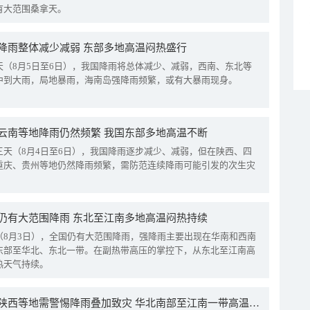
有大范围桑拿天。
降雨整体减少减弱 东部多地高温闷热盛行
天（8月5日至6日），我国降雨将总体减少、减弱，西南、东北等
中到大雨，局地暴雨，海南岛强降雨频繁，或有大暴雨现身。
云南等地降雨仍然频繁 我国东部多地高温不断
三天（8月4日至6日），我国降雨逐步减少、减弱，但在陕西、四
重庆、贵州等地仍然降雨频繁，需防范连续降雨可能引发的次生灾
仍有大范围降雨 东北至江南多地高温闷热持续
（8月3日），全国仍有大范围降雨，强降雨主要出现在华南和西南
东部至华北、东北一带。在副热带高压的掌控下，从东北至江南高
热天气持续。
四川陕西等地需警惕降雨叠加致灾 华北南部至江南一带高温频现