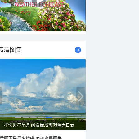
高清图集
呼伦贝尔草原 藏着最治愈的蓝天白云
贵阳雨后晨雾缭绕 宛如水墨画卷