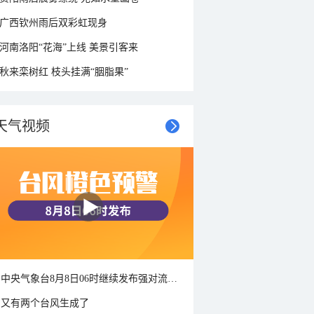
广西钦州雨后双彩虹现身
河南洛阳“花海”上线 美景引客来
秋来栾树红 枝头挂满“胭脂果”
天气视频
中央气象台8月8日06时继续发布强对流天气蓝色预警
又有两个台风生成了