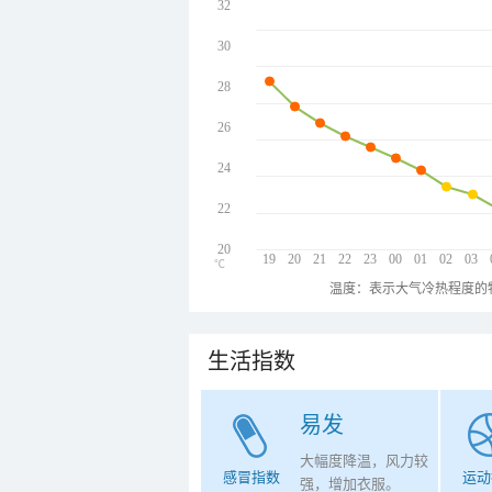
32
30
28
26
24
22
20
19
20
21
22
23
00
01
02
03
℃
温度：表示大气冷热程度的
生活指数
易发
大幅度降温，风力较
感冒指数
运动
强，增加衣服。