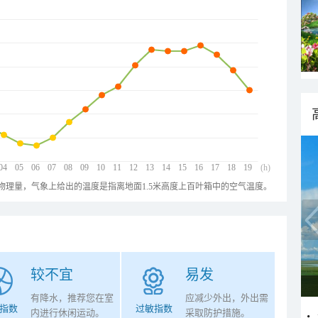
04
05
06
07
08
09
10
11
12
13
14
15
16
17
18
19
(h)
物理量，气象上给出的温度是指离地面1.5米高度上百叶箱中的空气温度。
较不宜
易发
有降水，推荐您在室
应减少外出，外出需
指数
过敏指数
内进行休闲运动。
采取防护措施。