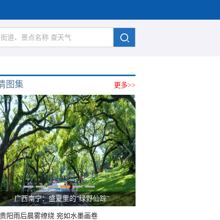
清图集
更多>>
广西南宁：盛夏里的“绿野仙踪”
贵阳雨后晨雾缭绕 宛如水墨画卷