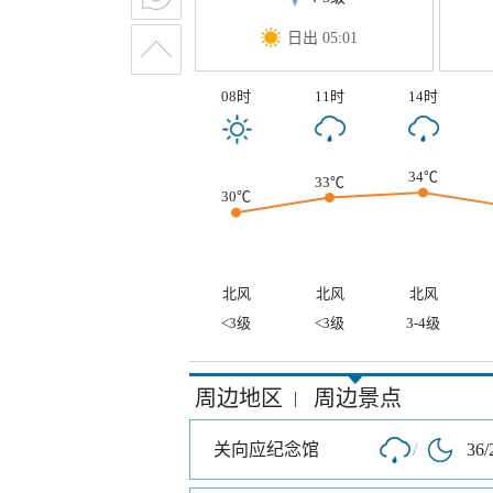
日出 05:01
08时
11时
14时
34℃
33℃
30℃
北风
北风
北风
<3级
<3级
3-4级
周边地区
周边景点
|
关向应纪念馆
/
36/