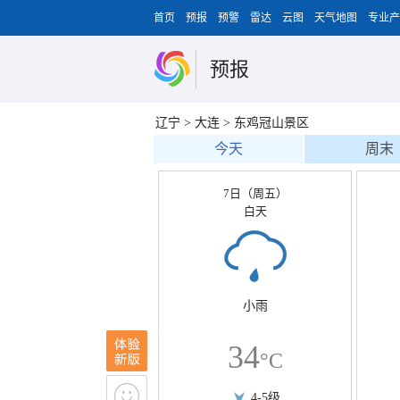
首页
预报
预警
雷达
云图
天气地图
专业产
预报
辽宁
>
大连
>
东鸡冠山景区
今天
周末
7日（周五）
白天
小雨
34
°C
4-5级