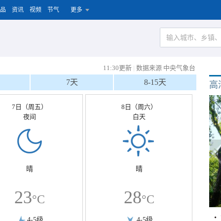
品
资讯
视频
节气
更多
11:30更新
|
数据来源 中央气象台
7天
8-15天
高
7日（周五）
8日（周六）
夜间
白天
晴
晴
23
28
°C
°C
4-5级
4-5级