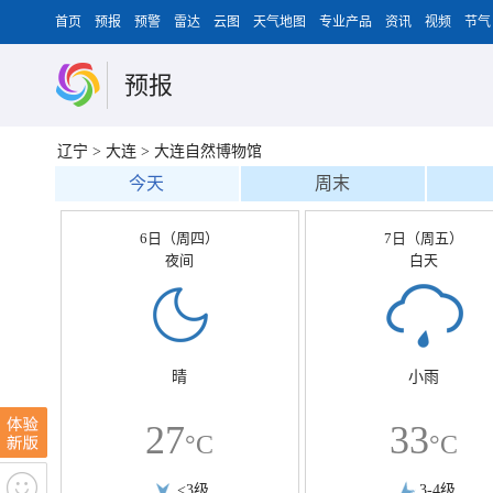
首页
预报
预警
雷达
云图
天气地图
专业产品
资讯
视频
节气
预报
辽宁
>
大连
>
大连自然博物馆
今天
周末
6日（周四）
7日（周五）
夜间
白天
晴
小雨
27
33
°C
°C
<3级
3-4级