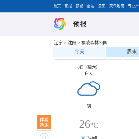
首页
预报
预警
雷达
云图
天气地图
专业产
预报
辽宁
>
沈阳
>
福陵森林公园
今天
周末
8日（周六）
白天
阴
26
°C
3-4级