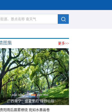
清图集
更多>>
广西南宁：盛夏里的“绿野仙踪”
贵阳雨后晨雾缭绕 宛如水墨画卷