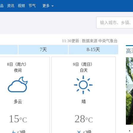
品
资讯
视频
节气
更多
11:30更新
|
数据来源 中央气象台
7天
8-15天
高
8日（周六）
9日（周日）
夜间
白天
多云
晴
15
28
°C
°C
<3级
<3级