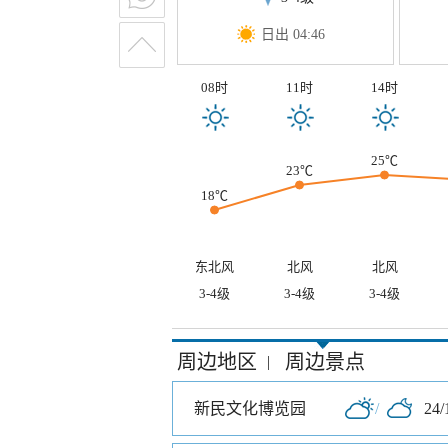
日出 04:46
08时
11时
14时
25℃
23℃
18℃
东北风
北风
北风
3-4级
3-4级
3-4级
周边地区
周边景点
|
新民文化博览园
/
24/