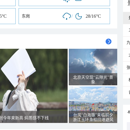
15°C
/
28/16°C
东岗
北京天空现“云隙光”景
象
台风“白海豚”来临前夕
创今年来新高 焖蒸感不下线
浙江玉环渔船回港避风