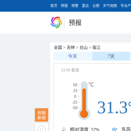
首页
预报
预警
雷达
云图
天气地图
专业产
预报
全国
>
吉林
>
白山
>
临江
今天
7天
12:05 实况
31.3
东风
相对湿度
57%