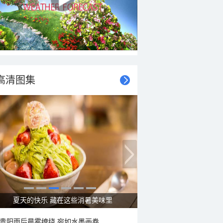
高清图集
广西南宁：盛夏里的“绿野仙踪”
贵阳雨后晨雾缭绕 宛如水墨画卷