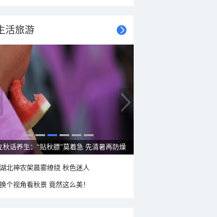
生活旅游
雨后峨眉沟壑尽显 金顶显真容
湖北神农架晨雾缭绕 秋色迷人
换个视角看秋景 竟然这么美！