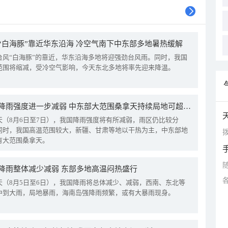
“白海豚”靠近华东沿海 冷空气南下中东部多地暑热缓解
台风“白海豚”的靠近，华东沿海多地将迎强劲台风雨。同时，我国
范围将缩减，受冷空气影响，今天东北多地将率先迎来降温。
我国降雨强度进一步减弱 中东部大范围桑拿天持续局地可超38℃
天（8月6日至7日），我国降雨强度将有所减弱，雨区仍比较分
同时，我国高温范围较大，新疆、甘肃等地以干热为主，中东部地
拨
有大范围桑拿天。
降雨整体减少减弱 东部多地高温闷热盛行
天（8月5日至6日），我国降雨将总体减少、减弱，西南、东北等
中到大雨，局地暴雨，海南岛强降雨频繁，或有大暴雨现身。