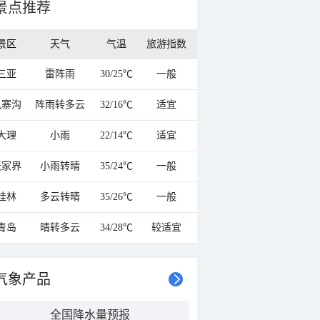
景点推荐
景区
天气
气温
旅游指数
三亚
雷阵雨
30/25℃
一般
九寨沟
阵雨转多云
32/16℃
适宜
大理
小雨
22/14℃
适宜
张家界
小雨转晴
35/24℃
一般
桂林
多云转晴
35/26℃
一般
青岛
晴转多云
34/28℃
较适宜
气象产品
全国降水量预报