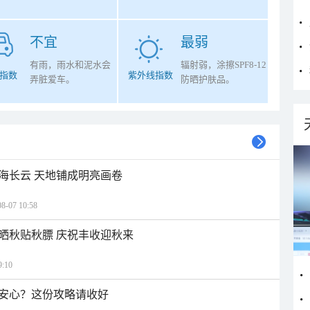
不宜
最弱
有雨，雨水和泥水会
辐射弱，涂擦SPF8-12
指数
紫外线指数
弄脏爱车。
防晒护肤品。
海长云 天地铺成明亮画卷
07 10:58
晒秋贴秋膘 庆祝丰收迎秋来
:10
安心？这份攻略请收好