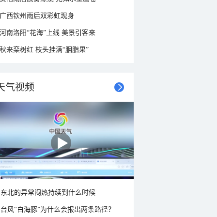
广西钦州雨后双彩虹现身
河南洛阳“花海”上线 美景引客来
秋来栾树红 枝头挂满“胭脂果”
天气视频
东北的异常闷热持续到什么时候
台风“白海豚”为什么会报出两条路径？