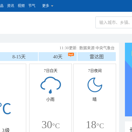
品
资讯
视频
节气
更多
11:30更新
|
数据来源 中央气象台
8-15天
40天
雷达图
7日白天
7日夜间
小雨
晴
℃
30
18
°C
°C
3级