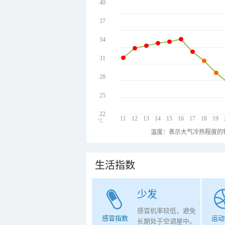
40
37
34
31
28
25
22
11
12
13
14
15
16
17
18
19
℃
温度：表示大气冷热程度的
生活指数
少发
感冒机率较低，避免
感冒指数
运动
长期处于空调屋中。