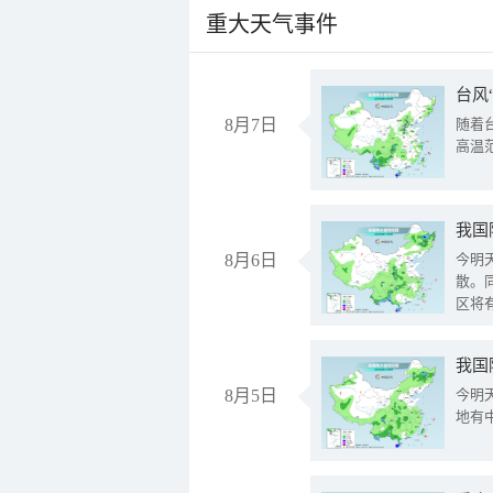
重大天气事件
台风
8月7日
随着
高温
8月6日
今明
散。
区将
我国
8月5日
今明
地有