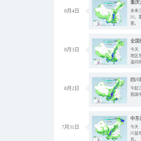
重庆
8月4日
未来
川、
害。
全国
8月3日
今天
地区
温闷
8月2日
今起
我国
中东
7月31日
今天
川盆
息。