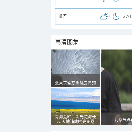
/
27/
柳河
高清图集
北京天空现鱼鳞云景观
青海湖畔：湖光花海长
北京气温
云 天地铺成明亮画卷