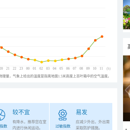
20
21
22
23
00
01
02
03
04
05
06
07
08
09
10
11
(h)
物理量，气象上给出的温度是指离地面1.5米高度上百叶箱中的空气温度。
较不宜
易发
有降水，推荐您在室
应减少外出，外出需
指数
过敏指数
内进行休闲运动。
采取防护措施。