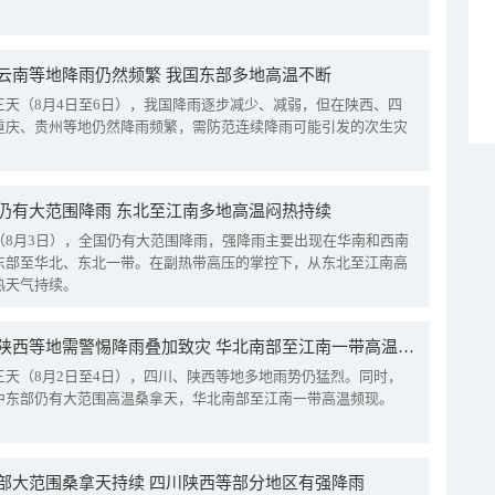
云南等地降雨仍然频繁 我国东部多地高温不断
三天（8月4日至6日），我国降雨逐步减少、减弱，但在陕西、四
重庆、贵州等地仍然降雨频繁，需防范连续降雨可能引发的次生灾
仍有大范围降雨 东北至江南多地高温闷热持续
（8月3日），全国仍有大范围降雨，强降雨主要出现在华南和西南
东部至华北、东北一带。在副热带高压的掌控下，从东北至江南高
热天气持续。
四川陕西等地需警惕降雨叠加致灾 华北南部至江南一带高温频现
三天（8月2日至4日），四川、陕西等地多地雨势仍猛烈。同时，
中东部仍有大范围高温桑拿天，华北南部至江南一带高温频现。
部大范围桑拿天持续 四川陕西等部分地区有强降雨