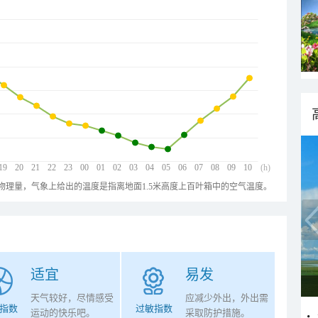
19
20
21
22
23
00
01
02
03
04
05
06
07
08
09
10
(h)
物理量，气象上给出的温度是指离地面1.5米高度上百叶箱中的空气温度。
适宜
易发
天气较好，尽情感受
应减少外出，外出需
指数
过敏指数
运动的快乐吧。
采取防护措施。