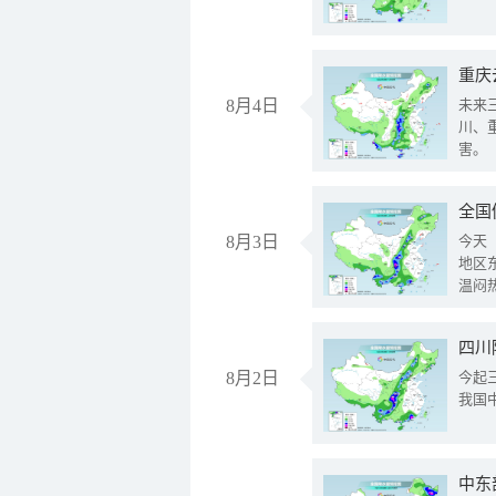
重庆
8月4日
未来
川、
害。
全国
8月3日
今天
地区
温闷
8月2日
今起
我国
中东