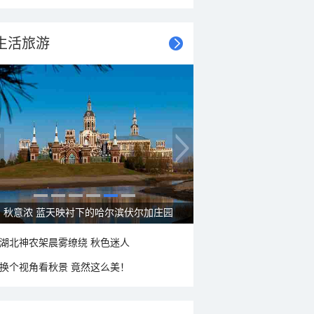
生活旅游
秋意浓 蓝天映衬下的哈尔滨伏尔加庄园
湖北神农架晨雾缭绕 秋色迷人
换个视角看秋景 竟然这么美！