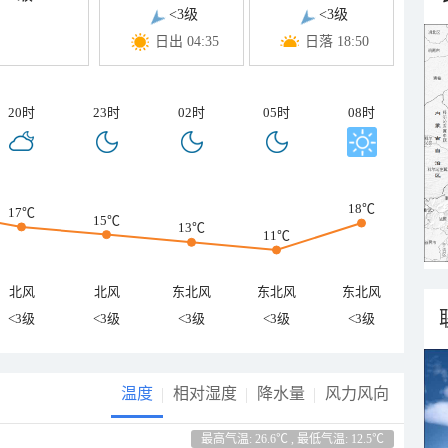
<3级
<3级
日出 04:35
日落 18:50
20时
23时
02时
05时
08时
18℃
17℃
15℃
13℃
11℃
北风
北风
东北风
东北风
东北风
<3级
<3级
<3级
<3级
<3级
温度
相对湿度
降水量
风力风向
最高气温: 26.6℃ , 最低气温: 12.5℃