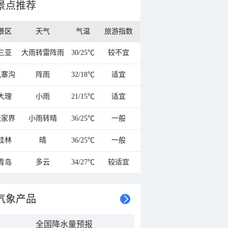
景点推荐
景区
天气
气温
旅游指数
三亚
大雨转雷阵雨
30/25℃
较不宜
九寨沟
阵雨
32/18℃
适宜
大理
小雨
21/15℃
适宜
张家界
小雨转晴
36/25℃
一般
桂林
晴
36/25℃
一般
青岛
多云
34/27℃
较适宜
气象产品
全国降水量预报