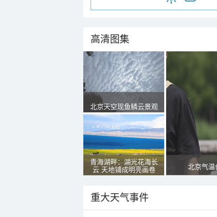
高清图集
北京天空现鱼鳞云景观
青海湖畔：湖光花海长
北京气温
云 天地铺成明亮画卷
重大天气事件