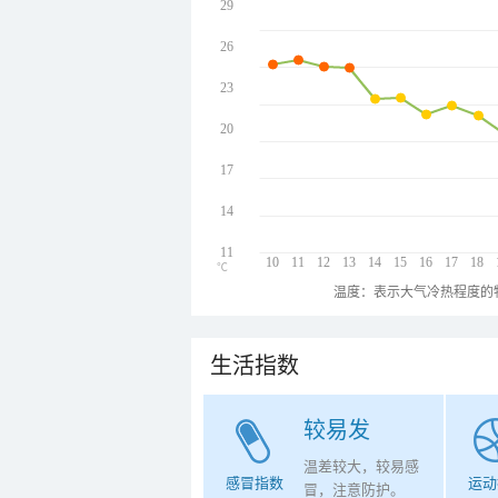
29
26
23
20
17
14
11
10
11
12
13
14
15
16
17
18
℃
温度：表示大气冷热程度的
生活指数
较易发
温差较大，较易感
感冒指数
运动
冒，注意防护。