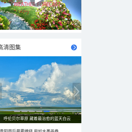
高清图集
呼伦贝尔草原 藏着最治愈的蓝天白云
贵阳雨后晨雾缭绕 宛如水墨画卷