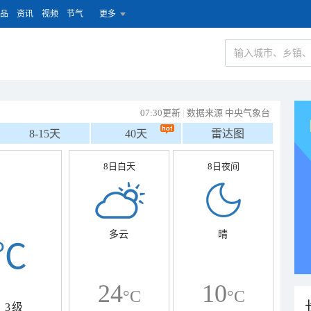
品
资讯
视频
节气
更多
07:30更新
|
数据来源 中央气象台
8-15天
40天
雷达图
8日白天
8日夜间
多云
晴
℃
24
10
°C
°C
3级