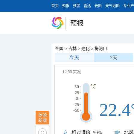
首页
预报
预警
雷达
云图
天气地图
专业产
预报
全国
>
吉林
>
通化
>
梅河口
今天
7天
10:55 实况
22.4
北风
相对湿度
59%