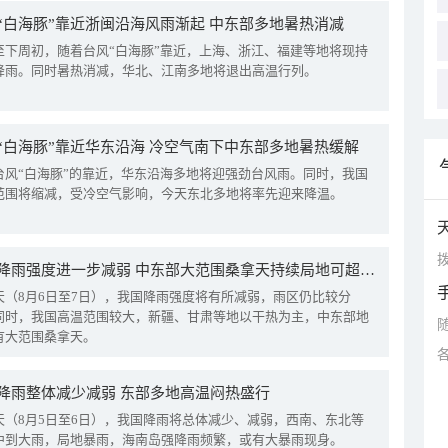
“白海豚”靠近浙闽沿海风雨渐起 中东部多地暑热消减
至下周初，随着台风“白海豚”靠近，上海、浙江、福建等地将现持
降雨。同时暑热消减，华北、江南多地将退出高温行列。
“白海豚”靠近华东沿海 冷空气南下中东部多地暑热缓解
台风“白海豚”的靠近，华东沿海多地将迎强劲台风雨。同时，我国
范围将缩减，受冷空气影响，今天东北多地将率先迎来降温。
拨
我国降雨强度进一步减弱 中东部大范围桑拿天持续局地可超38℃
天（8月6日至7日），我国降雨强度将有所减弱，雨区仍比较分
同时，我国高温范围较大，新疆、甘肃等地以干热为主，中东部地
有大范围桑拿天。
降雨整体减少减弱 东部多地高温闷热盛行
天（8月5日至6日），我国降雨将总体减少、减弱，西南、东北等
中到大雨，局地暴雨，海南岛强降雨频繁，或有大暴雨现身。