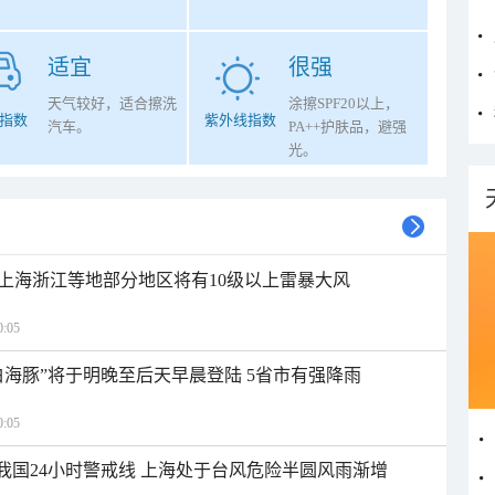
适宜
很强
天气较好，适合擦洗
涂擦SPF20以上，
指数
紫外线指数
汽车。
PA++护肤品，避强
光。
上海浙江等地部分地区将有10级以上雷暴大风
:05
白海豚”将于明晚至后天早晨登陆 5省市有强降雨
:05
入我国24小时警戒线 上海处于台风危险半圆风雨渐增