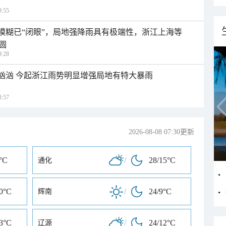
:55
区模糊已“闭眼”，局地强降雨具有极端性，浙江上海等
圆
:28
势汹汹 今起浙江雨势明显增强局地有特大暴雨
:57
2026-08-08 07:30更新
°C
/
28/15°C
通化
10°C
/
24/9°C
辉南
13°C
/
24/12°C
辽源