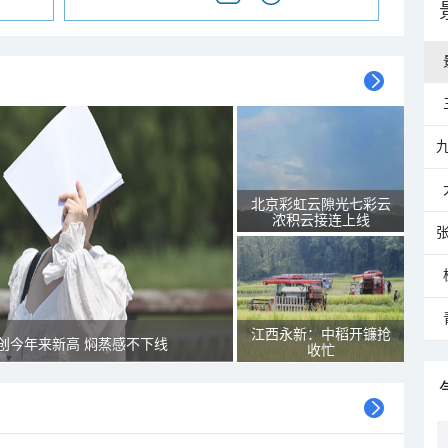
北京彩虹云隙光七彩云
浓积云接连上线
江西永新：中稻开镰抢
创今年来新高 焖蒸感不下线
收忙