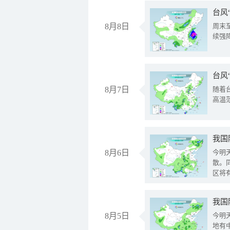
台风
8月8日
周末
续强
台风
8月7日
随着
高温
8月6日
今明
散。
区将
我国
8月5日
今明
地有