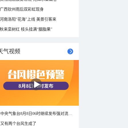
广西钦州雨后双彩虹现身
河南洛阳“花海”上线 美景引客来
秋来栾树红 枝头挂满“胭脂果”
天气视频
中央气象台8月8日06时继续发布强对流天气蓝色预警
又有两个台风生成了