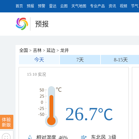
首页
预报
预警
雷达
云图
天气地图
专业产品
资讯
视频
节气
预报
全国
>
吉林
>
延边
>
龙井
今天
7天
8-15天
15:10 实况
26.7
℃
东北风
3级
相对湿度
46%