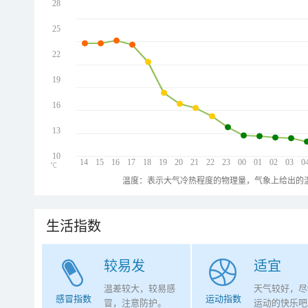
28
25
22
19
16
13
10
14
15
16
17
18
19
20
21
22
23
00
01
02
03
0
℃
温度：表示大气冷热程度的物理量，气象上给出的温
生活指数
较易发
适宜
温差较大，较易感
天气较好，尽
感冒指数
运动指数
冒，注意防护。
运动的快乐吧