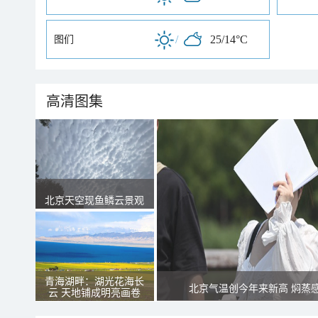
/
25/14°C
图们
高清图集
北京天空现鱼鳞云景观
青海湖畔：湖光花海长
北京气温创今年来新高 焖蒸
云 天地铺成明亮画卷