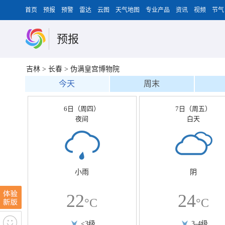
首页
预报
预警
雷达
云图
天气地图
专业产品
资讯
视频
节气
预报
吉林
>
长春
>
伪满皇宫博物院
今天
周末
6日（周四）
7日（周五）
夜间
白天
小雨
阴
22
24
°C
°C
<3级
3-4级