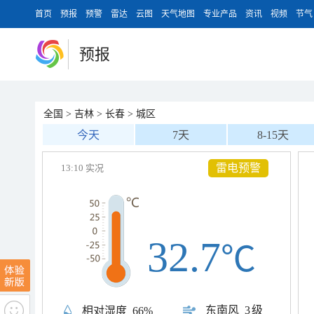
首页
预报
预警
雷达
云图
天气地图
专业产品
资讯
视频
节气
预报
全国
>
吉林
>
长春
>
城区
今天
7天
8-15天
雷电预警
13:10 实况
32.7
℃
东南风
3级
相对湿度
66%