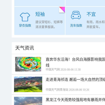
短袖
不宜
建议穿短衫、短裤等
有雨，雨水和
穿衣指数
洗车指数
清凉夏季服装。
弄脏爱车。
天气资讯
直奔华东沿海！台风白海豚影响我国
线
中国天气网 2026-08-06 11:30
走进青海祁连 邂逅一场大自然的顶
中国天气网青海站 2026-08-06 10:26
黑龙江今天雨势较强局地有暴雨并伴