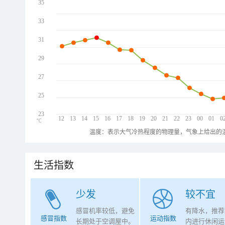
35
33
31
29
27
25
23
12
13
14
15
16
17
18
19
20
21
22
23
00
01
0
℃
温度：表示大气冷热程度的物理量，气象上给出的温
生活指数
少发
较不宜
感冒机率较低，避免
有降水，推荐
感冒指数
运动指数
长期处于空调屋中。
内进行休闲运