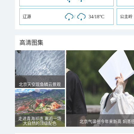
/
34/18°C
辽源
公主岭
高清图集
北京天空现鱼鳞云景观
走进青海祁连 邂逅一场
北京气温创今年来新高 焖蒸
大自然的顶级配色