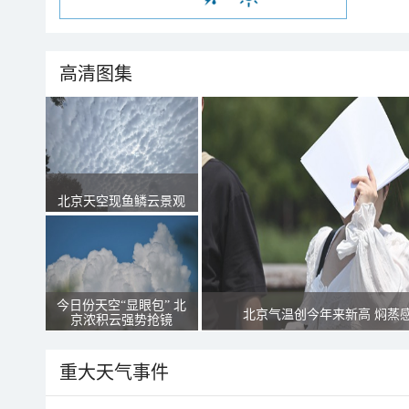
高清图集
北京天空现鱼鳞云景观
今日份天空“显眼包” 北
北京气温创今年来新高 焖蒸
京浓积云强势抢镜
重大天气事件