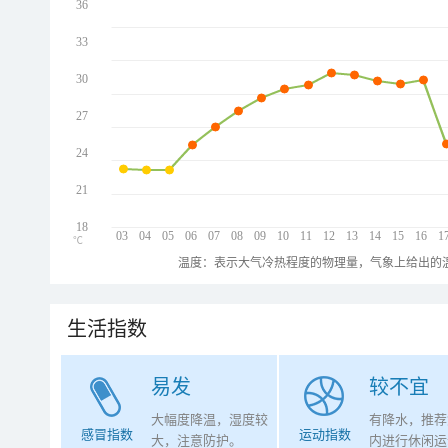
36
33
30
27
24
21
18
03
04
05
06
07
08
09
10
11
12
13
14
15
16
1
℃
温度：表示大气冷热程度的物理量，气象上给出的温
生活指数
易发
较不宜
大幅度降温，湿度较
有降水，推荐
感冒指数
运动指数
大，注意防护。
内进行休闲运