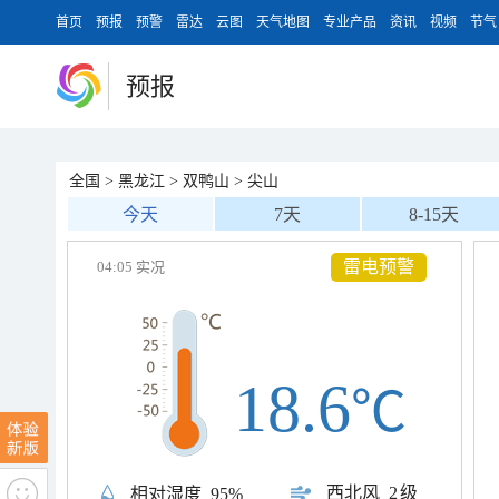
首页
预报
预警
雷达
云图
天气地图
专业产品
资讯
视频
节气
预报
全国
>
黑龙江
>
双鸭山
>
尖山
今天
7天
8-15天
雷电预警
04:05 实况
18.6
℃
西北风
2级
相对湿度
95%