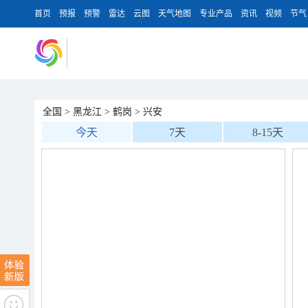
首页
预报
预警
雷达
云图
天气地图
专业产品
资讯
视频
节气
全国
>
黑龙江
>
鹤岗
>
兴安
今天
7天
8-15天