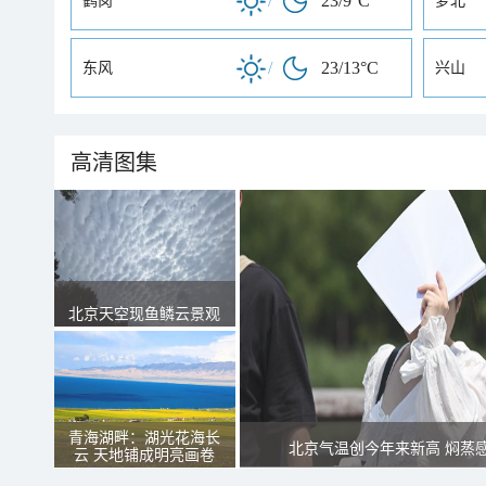
/
23/9°C
鹤岗
萝北
/
23/13°C
东风
兴山
高清图集
北京天空现鱼鳞云景观
青海湖畔：湖光花海长
北京气温创今年来新高 焖蒸
云 天地铺成明亮画卷