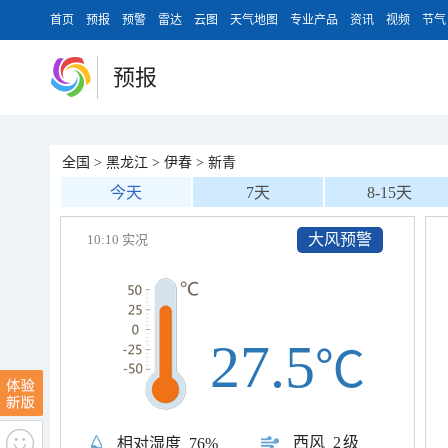
首页
预报
预警
雷达
云图
天气地图
专业产品
资讯
视频
节气
预报
全国
>
黑龙江
>
伊春
>
新青
今天
7天
8-15天
大风预警
10:10 实况
27.5
℃
西风
2级
相对湿度
76%