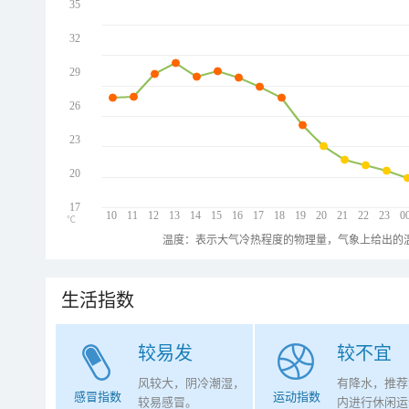
35
32
29
26
23
20
17
10
11
12
13
14
15
16
17
18
19
20
21
22
23
0
℃
温度：表示大气冷热程度的物理量，气象上给出的温
生活指数
较易发
较不宜
风较大，阴冷潮湿，
有降水，推荐
感冒指数
运动指数
较易感冒。
内进行休闲运