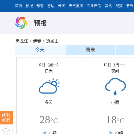
首页
预报
预警
雷达
云图
天气地图
专业产品
资讯
视频
节气
预报
黑龙江
>
伊春
>
透龙山
今天
周末
10日（周一）
10日（周一）
白天
夜间
多云
小雨
28
18
°C
°C
<3级
<3级