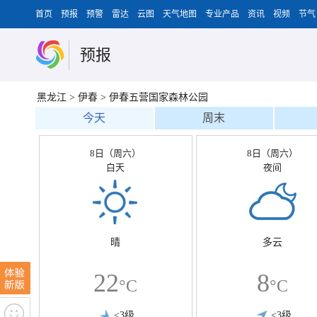
首页
预报
预警
雷达
云图
天气地图
专业产品
资讯
视频
节气
预报
黑龙江
>
伊春
>
伊春五营国家森林公园
今天
周末
8日（周六）
8日（周六）
白天
夜间
晴
多云
22
8
°C
°C
<3级
<3级