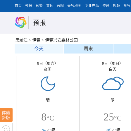
首页
预报
预警
雷达
云图
天气地图
专业产品
资讯
视频
节气
预报
黑龙江
>
伊春
>
伊春兴安森林公园
今天
周末
8日（周六）
9日（周日）
夜间
白天
晴
阴
8
25
°C
°C
<3级
<3级