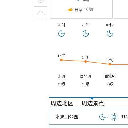
日落 18:36
20时
23时
02时
15℃
14℃
12℃
东风
西北风
西北风
<3级
<3级
<3级
周边地区
周边景点
|
水源山公园
/
11/