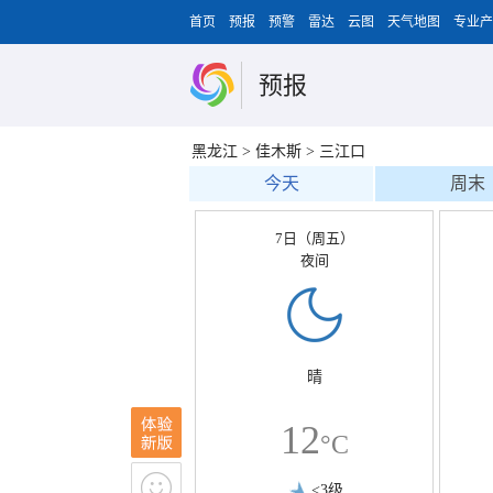
首页
预报
预警
雷达
云图
天气地图
专业产
预报
黑龙江
>
佳木斯
>
三江口
今天
周末
7日（周五）
夜间
晴
12
°C
<3级