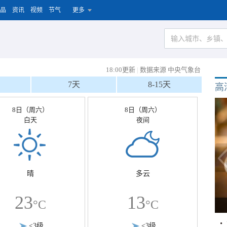
品
资讯
视频
节气
更多
18:00更新
|
数据来源 中央气象台
7天
8-15天
高
8日（周六）
8日（周六）
白天
夜间
晴
多云
23
13
°C
°C
<3级
<3级