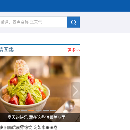
清图集
更多>>
夏天的快乐 藏在这些消暑美味里
贵阳雨后晨雾缭绕 宛如水墨画卷