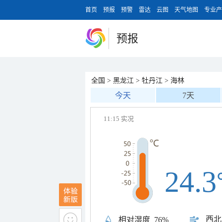
首页
预报
预警
雷达
云图
天气地图
专业产
预报
全国
>
黑龙江
>
牡丹江
>
海林
今天
7天
11:15 实况
24.3
西北
相对湿度
76%