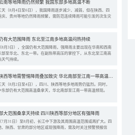
云南等地降雨仍然频繁 我国东部多地高温不断
三天（8月4日至6日），我国降雨逐步减少、减弱，但在陕西、四
重庆、贵州等地仍然降雨频繁，需防范连续降雨可能引发的次生灾
仍有大范围降雨 东北至江南多地高温闷热持续
（8月3日），全国仍有大范围降雨，强降雨主要出现在华南和西南
东部至华北、东北一带。在副热带高压的掌控下，从东北至江南高
热天气持续。
四川陕西等地需警惕降雨叠加致灾 华北南部至江南一带高温频现
三天（8月2日至4日），四川、陕西等地多地雨势仍猛烈。同时，
中东部仍有大范围高温桑拿天，华北南部至江南一带高温频现。
部大范围桑拿天持续 四川陕西等部分地区有强降雨
（7月31日）至8月初，长江中下游及其周围高温范围或再扩大。四
地、陕西、甘肃的部分地区或现强降雨，需及时关注预警预报信