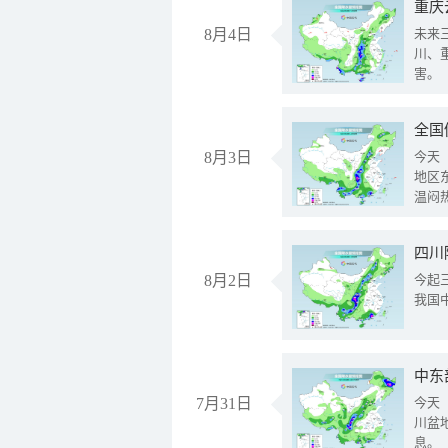
重庆
8月4日
未来
川、
害。
全国
8月3日
今天
地区
温闷
8月2日
今起
我国
中东
7月31日
今天
川盆
息。