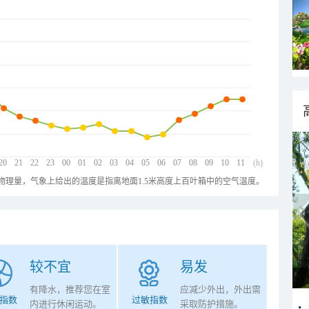
20
21
22
23
00
01
02
03
04
05
06
07
08
09
10
11
(h)
物理量，气象上给出的温度是指离地面1.5米高度上百叶箱中的空气温度。
较不宜
易发
有降水，推荐您在室
应减少外出，外出需
指数
过敏指数
内进行休闲运动。
采取防护措施。