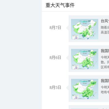
重大天气事件
台风
8月7日
随着
高温
8月6日
今明
散。
区将
我国
8月5日
今明
地有