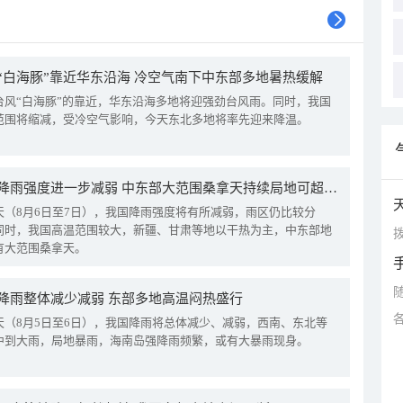
“白海豚”靠近华东沿海 冷空气南下中东部多地暑热缓解
台风“白海豚”的靠近，华东沿海多地将迎强劲台风雨。同时，我国
范围将缩减，受冷空气影响，今天东北多地将率先迎来降温。
我国降雨强度进一步减弱 中东部大范围桑拿天持续局地可超38℃
天（8月6日至7日），我国降雨强度将有所减弱，雨区仍比较分
同时，我国高温范围较大，新疆、甘肃等地以干热为主，中东部地
拨
有大范围桑拿天。
降雨整体减少减弱 东部多地高温闷热盛行
天（8月5日至6日），我国降雨将总体减少、减弱，西南、东北等
中到大雨，局地暴雨，海南岛强降雨频繁，或有大暴雨现身。