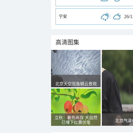
/
26/
宁安
高清图集
北京天空现鱼鳞云景观
立秋：暑热尚存 大自然
北京气温
已埋下红黄伏笔