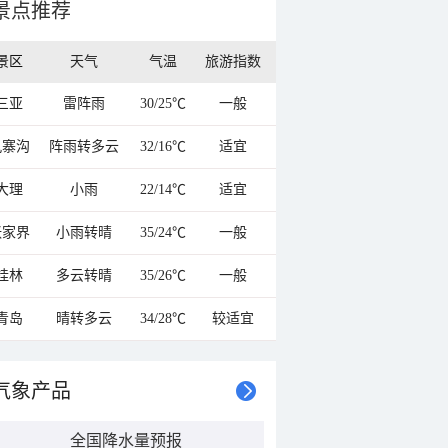
景点推荐
景区
天气
气温
旅游指数
三亚
雷阵雨
30/25℃
一般
九寨沟
阵雨转多云
32/16℃
适宜
大理
小雨
22/14℃
适宜
张家界
小雨转晴
35/24℃
一般
桂林
多云转晴
35/26℃
一般
青岛
晴转多云
34/28℃
较适宜
气象产品
全国降水量预报