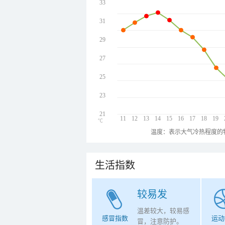
33
31
29
27
25
23
21
11
12
13
14
15
16
17
18
19
℃
温度：表示大气冷热程度的
生活指数
较易发
温差较大，较易感
感冒指数
运动
冒，注意防护。