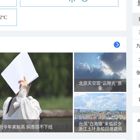
12°C
北京天空现“云隙光”景
象
台风“白海豚”来临前夕
创今年来新高 焖蒸感不下线
浙江玉环渔船回港避风