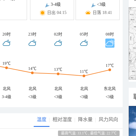
3-4级
<3级
日出 04:15
日落 18:41
20时
23时
02时
05时
08时
19℃
17℃
14℃
13℃
11℃
北风
北风
北风
北风
东北风
3-4级
<3级
<3级
<3级
<3级
温度
相对湿度
降水量
风力风向
最高气温: 33.1℃ , 最低气温: 22.7℃