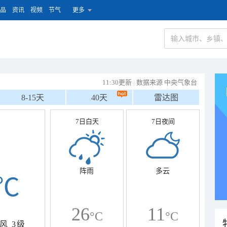
品
资讯
视频
节气
更多
11:30更新
|
数据来源 中央气象台
8-15天
40天
雷达图
7日白天
7日夜间
阵雨
多云
℃
26
11
°C
°C
风
3级