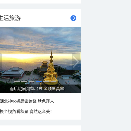
生活旅游
秋意浓 蓝天映衬下的哈尔滨伏尔加庄园
湖北神农架晨雾缭绕 秋色迷人
换个视角看秋景 竟然这么美！