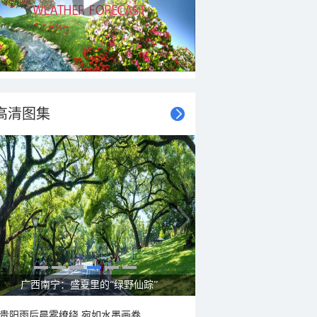
高清图集
呼伦贝尔草原 藏着最治愈的蓝天白云
贵阳雨后晨雾缭绕 宛如水墨画卷