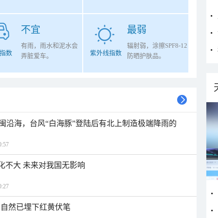
不宜
最弱
有雨，雨水和泥水会
辐射弱，涂擦SPF8-12
指数
紫外线指数
弄脏爱车。
防晒护肤品。
闽沿海，台风“白海豚”登陆后有北上制造极端降雨的
:57
变化不大 未来对我国无影响
:27
大自然已埋下红黄伏笔