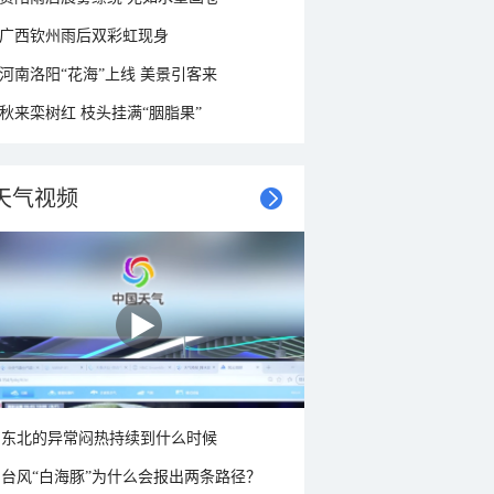
广西钦州雨后双彩虹现身
河南洛阳“花海”上线 美景引客来
秋来栾树红 枝头挂满“胭脂果”
天气视频
东北的异常闷热持续到什么时候
台风“白海豚”为什么会报出两条路径？