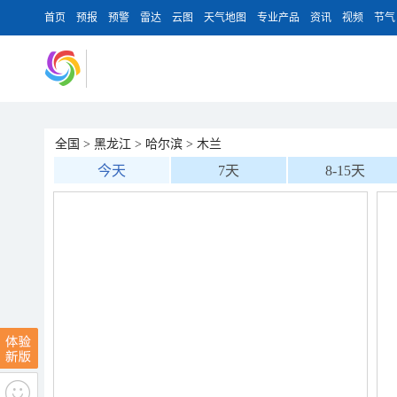
首页
预报
预警
雷达
云图
天气地图
专业产品
资讯
视频
节气
全国
>
黑龙江
>
哈尔滨
>
木兰
今天
7天
8-15天