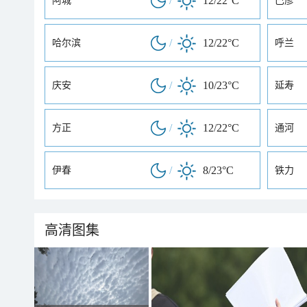
/
12/22°C
阿城
巴彦
/
12/22°C
哈尔滨
呼兰
/
10/23°C
庆安
延寿
/
12/22°C
方正
通河
/
8/23°C
伊春
铁力
高清图集