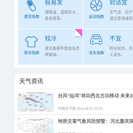
极易发
较适宜
强降温，湿度较大，
天气凉，在户
感冒指数
运动指数
极易感冒。
请注意增减衣
较冷
不宜
建议着厚外套加毛衣
积水较多，车
穿衣指数
洗车指数
等服装。
上泥水。
天气资讯
台风“灿鸿”将向西北方向移动 未来
中国天气网 2026-08-07 18:10
地质灾害气象风险预警：河北重庆