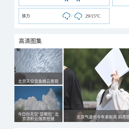
/
29/15°C
铁力
高清图集
北京天空现鱼鳞云景观
今日份天空“显眼包” 北
北京气温创今年来新高 焖蒸
京浓积云强势抢镜