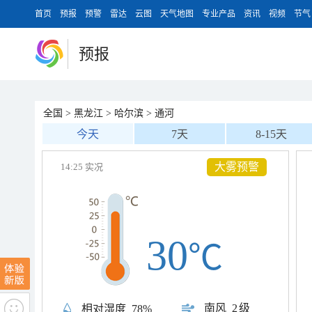
首页
预报
预警
雷达
云图
天气地图
专业产品
资讯
视频
节气
预报
全国
>
黑龙江
>
哈尔滨
>
通河
今天
7天
8-15天
大雾预警
14:25 实况
30
℃
南风
2级
相对湿度
78%