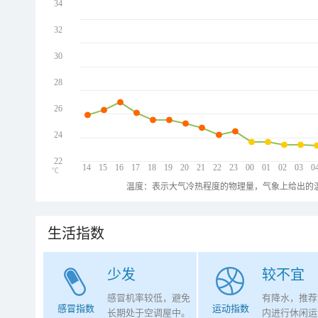
34
32
30
28
26
24
22
14
15
16
17
18
19
20
21
22
23
00
01
02
03
0
℃
温度：表示大气冷热程度的物理量，气象上给出的温
生活指数
少发
较不宜
感冒机率较低，避免
有降水，推荐
感冒指数
运动指数
长期处于空调屋中。
内进行休闲运