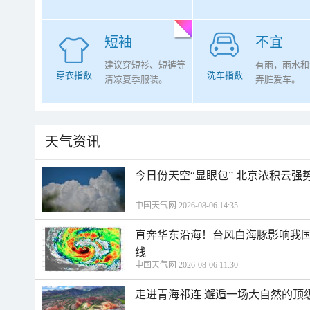
短袖
不宜
建议穿短衫、短裤等
有雨，雨水和
穿衣指数
洗车指数
清凉夏季服装。
弄脏爱车。
天气资讯
今日份天空“显眼包” 北京浓积云强
中国天气网 2026-08-06 14:35
直奔华东沿海！台风白海豚影响我国
线
中国天气网 2026-08-06 11:30
走进青海祁连 邂逅一场大自然的顶