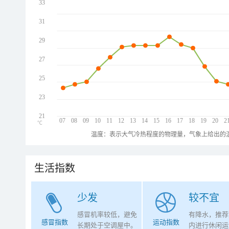
33
31
29
27
25
23
21
07
08
09
10
11
12
13
14
15
16
17
18
19
20
2
℃
温度：表示大气冷热程度的物理量，气象上给出的温
生活指数
少发
较不宜
感冒机率较低，避免
有降水，推荐
感冒指数
运动指数
长期处于空调屋中。
内进行休闲运