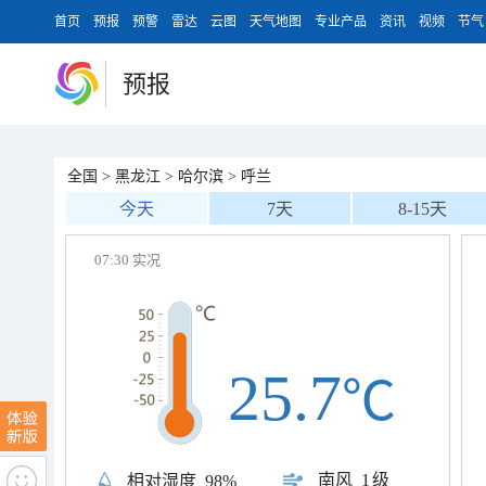
首页
预报
预警
雷达
云图
天气地图
专业产品
资讯
视频
节气
预报
全国
>
黑龙江
>
哈尔滨
>
呼兰
今天
7天
8-15天
07:30 实况
25.7
℃
南风
1级
相对湿度
98%