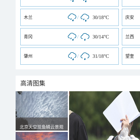
/
30/18°C
木兰
庆安
/
30/14°C
青冈
兰西
/
31/18°C
肇州
望奎
高清图集
北京天空现鱼鳞云景观