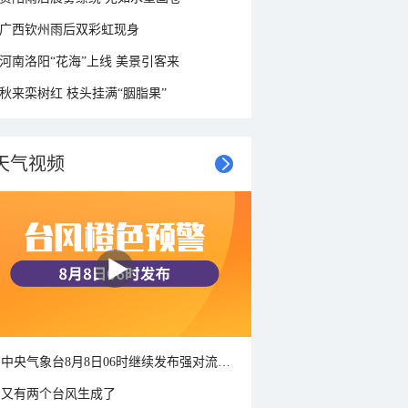
广西钦州雨后双彩虹现身
河南洛阳“花海”上线 美景引客来
秋来栾树红 枝头挂满“胭脂果”
天气视频
中央气象台8月8日06时继续发布强对流天气蓝色预警
又有两个台风生成了