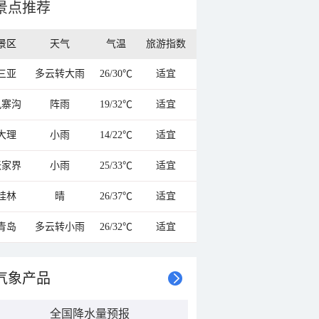
景点推荐
景区
天气
气温
旅游指数
三亚
多云转大雨
26/30℃
适宜
九寨沟
阵雨
19/32℃
适宜
大理
小雨
14/22℃
适宜
张家界
小雨
25/33℃
适宜
桂林
晴
26/37℃
适宜
青岛
多云转小雨
26/32℃
适宜
气象产品
全国降水量预报