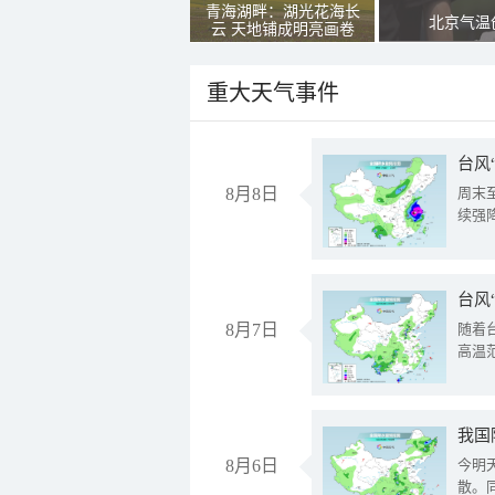
青海湖畔：湖光花海长
北京气温
云 天地铺成明亮画卷
重大天气事件
台风
8月8日
周末
续强
台风
8月7日
随着
高温
8月6日
今明
散。