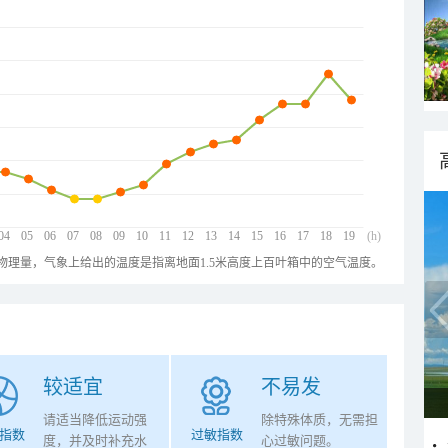
04
05
06
07
08
09
10
11
12
13
14
15
16
17
18
19
(h)
物理量，气象上给出的温度是指离地面1.5米高度上百叶箱中的空气温度。
较适宜
不易发
请适当降低运动强
除特殊体质，无需担
指数
过敏指数
度，并及时补充水
心过敏问题。