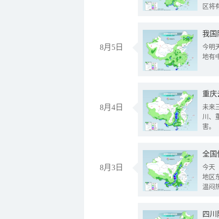
区将
我国
8月5日
今明
地有
重庆
8月4日
未来
川、
害。
全国
8月3日
今天
地区
温闷