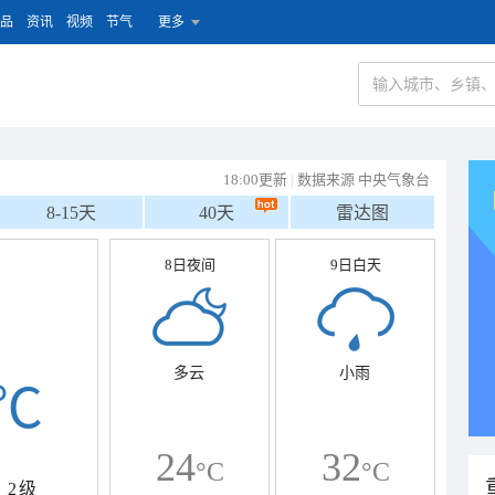
品
资讯
视频
节气
更多
18:00更新
|
数据来源 中央气象台
8-15天
40天
雷达图
8日夜间
9日白天
多云
小雨
℃
24
32
°C
°C
2级