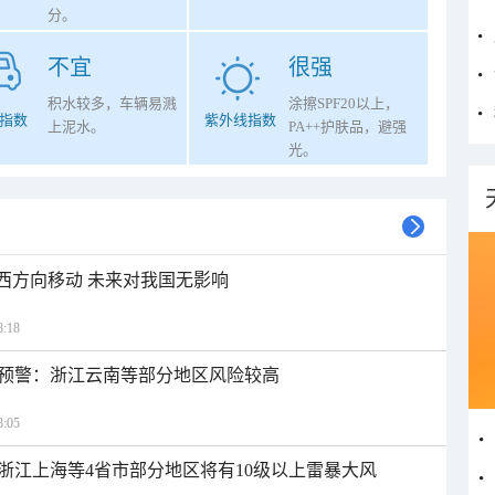
分。
不宜
很强
积水较多，车辆易溅
涂擦SPF20以上，
指数
紫外线指数
上泥水。
PA++护肤品，避强
光。
偏西方向移动 未来对我国无影响
:18
预警：浙江云南等部分地区风险较高
:05
浙江上海等4省市部分地区将有10级以上雷暴大风