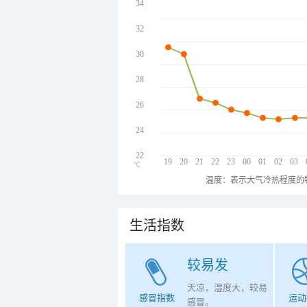
34
32
30
28
26
24
22
19
20
21
22
23
00
01
02
03
℃
温度：表示大气冷热程度的
生活指数
较易发
天凉，湿度大，较易
感冒指数
运动
感冒。