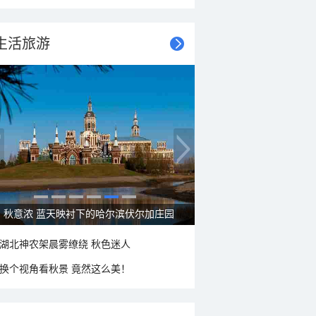
生活旅游
秋意浓 蓝天映衬下的哈尔滨伏尔加庄园
湖北神农架晨雾缭绕 秋色迷人
换个视角看秋景 竟然这么美！