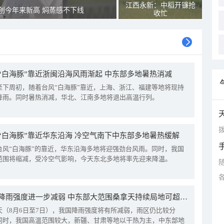
江西永新：中稻开镰抢
创今年来新高 焖蒸感不下线
收忙
“白海豚”靠近浙闽沿海风雨渐起 中东部多地暑热消减
至下周初，随着台风“白海豚”靠近，上海、浙江、福建等地将现持
降雨。同时暑热消减，华北、江南多地将退出高温行列。
拨
“白海豚”靠近华东沿海 冷空气南下中东部多地暑热缓解
台风“白海豚”的靠近，华东沿海多地将迎强劲台风雨。同时，我国
范围将缩减，受冷空气影响，今天东北多地将率先迎来降温。
我国降雨强度进一步减弱 中东部大范围桑拿天持续局地可超38℃
天（8月6日至7日），我国降雨强度将有所减弱，雨区仍比较分
同时，我国高温范围较大，新疆、甘肃等地以干热为主，中东部地