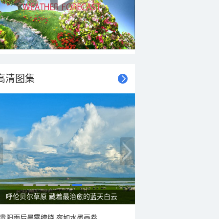
高清图集
呼伦贝尔草原 藏着最治愈的蓝天白云
贵阳雨后晨雾缭绕 宛如水墨画卷