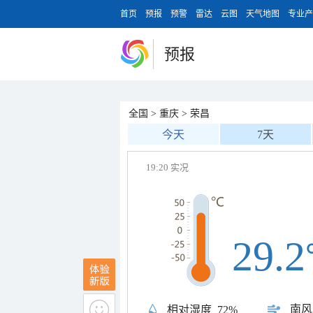
首页
预报
预警
雷达
云图
天气地图
专业产
预报
全国
>
重庆
>
荣昌
今天
7天
19:20 实况
29.2
南风
相对湿度
72%