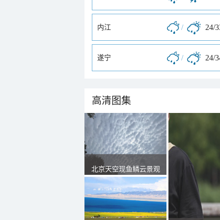
/
24/
内江
/
24/
遂宁
高清图集
北京天空现鱼鳞云景观