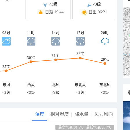
<3级
<3级
日落 19:44
日出 06:21
08时
11时
14时
17时
20时
32℃
31℃
30℃
29℃
25℃
东风
西风
北风
东北风
东北风
<3级
<3级
<3级
<3级
<3级
温度
相对湿度
降水量
风力风向
最高气温: 31.5℃ , 最低气温: 23.7℃