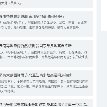
有大范围桑拿天。
降雨整体减少减弱 东部多地高温闷热盛行
天（8月5日至6日），我国降雨将总体减少、减弱，西南、东北等
中到大雨，局地暴雨，海南岛强降雨频繁，或有大暴雨现身。
云南等地降雨仍然频繁 我国东部多地高温不断
三天（8月4日至6日），我国降雨逐步减少、减弱，但在陕西、四
重庆、贵州等地仍然降雨频繁，需防范连续降雨可能引发的次生灾
仍有大范围降雨 东北至江南多地高温闷热持续
（8月3日），全国仍有大范围降雨，强降雨主要出现在华南和西南
东部至华北、东北一带。在副热带高压的掌控下，从东北至江南高
热天气持续。
四川陕西等地需警惕降雨叠加致灾 华北南部至江南一带高温频现