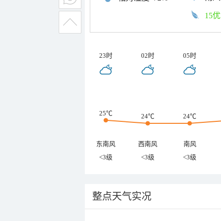
15优
23时
02时
05时
25℃
24℃
24℃
东南风
西南风
南风
<3级
<3级
<3级
整点天气实况