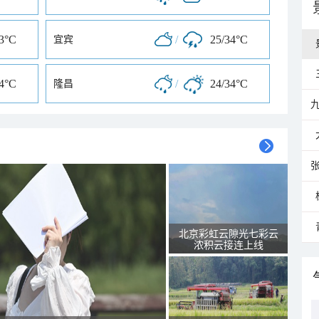
33°C
/
25/34°C
宜宾
34°C
/
24/34°C
隆昌
北京彩虹云隙光七彩云
浓积云接连上线