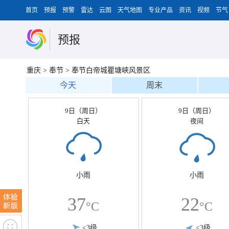
首页
预报
预警
雷达
云图
天气地图
专业产品
资讯
视频
节气
预报
重庆
>
奉节
>
奉节白帝城瞿塘峡风景区
今天
周末
9日（周日）
9日（周日）
白天
夜间
小雨
小雨
37
22
°C
°C
<3级
<3级