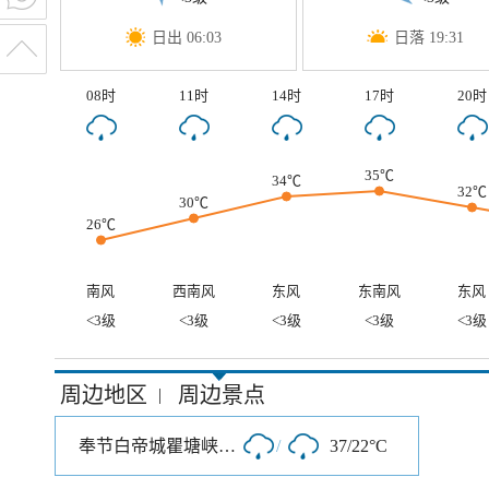
日出 06:03
日落 19:31
08时
11时
14时
17时
20时
35℃
34℃
32℃
30℃
26℃
南风
西南风
东风
东南风
东风
<3级
<3级
<3级
<3级
<3级
周边地区
周边景点
|
奉节白帝城瞿塘峡风景区
/
37/22°C