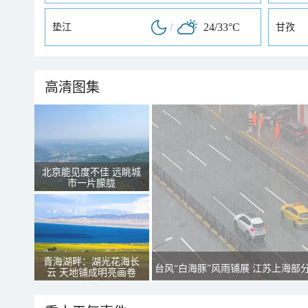
/
24/33°C
垫江
甘孜
高清图集
北京能见度不佳 远眺城
市一片朦胧
青海湖畔：湖光花海长
台风“白海豚”风雨铺展 江苏上海部
云 天地铺成明亮画卷