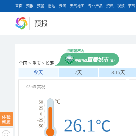
首页
预报
预警
雷达
云图
天气地图
专业产品
资讯
视频
节气
预报
全国
>
重庆
>
长寿
今天
7天
8-15天
03:45 实况
26.1
℃