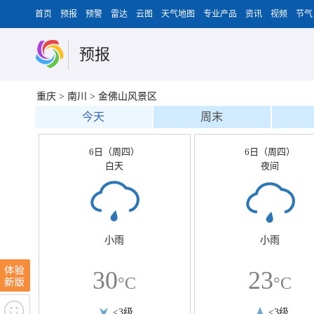
首页
预报
预警
雷达
云图
天气地图
专业产品
资讯
视频
节气
预报
重庆
>
南川
>
金佛山风景区
今天
周末
6日（周四）
6日（周四）
白天
夜间
小雨
小雨
30
23
°C
°C
<3级
<3级