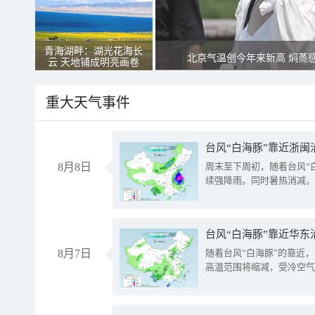
青海湖畔：湖光花海长
北京气温创今年来新高 焖蒸
云 天地铺成明亮画卷
重大天气事件
台风“白海豚”靠近浙闽
8月8日
周末至下周初，随着台风“
续强降雨。同时暑热消减，
台风“白海豚”靠近华东
8月7日
随着台风“白海豚”的靠近
高温范围将缩减，受冷空气