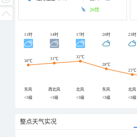
26优
11时
14时
17时
20时
23时
32℃
31℃
30℃
28℃
25℃
东风
西北风
北风
东风
北风
<3级
<3级
<3级
<3级
<3级
整点天气实况