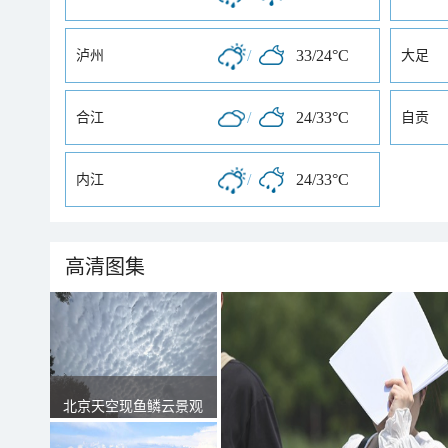
/
33/24°C
泸州
大足
/
24/33°C
合江
自贡
/
24/33°C
内江
高清图集
北京天空现鱼鳞云景观