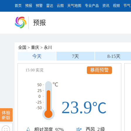
首页
预报
预警
雷达
云图
天气地图
专业产品
资讯
视频
节气
预报
全国
>
重庆
>
永川
今天
7天
8-15天
暴雨预警
15:00 实况
23.9
℃
西风
2级
相对湿度
97%