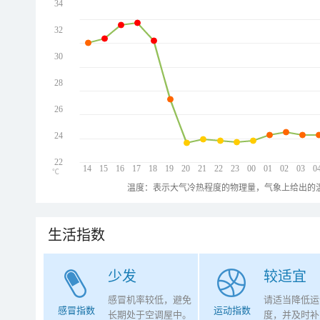
34
32
30
28
26
24
22
14
15
16
17
18
19
20
21
22
23
00
01
02
03
0
℃
温度：表示大气冷热程度的物理量，气象上给出的温
生活指数
少发
较适宜
感冒机率较低，避免
请适当降低运
感冒指数
运动指数
长期处于空调屋中。
度，并及时补