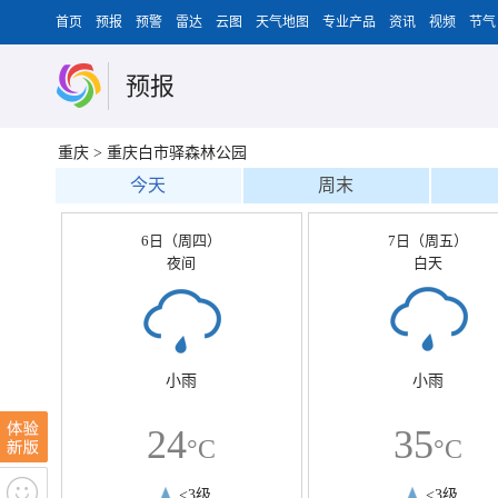
首页
预报
预警
雷达
云图
天气地图
专业产品
资讯
视频
节气
预报
重庆
>
重庆白市驿森林公园
今天
周末
6日（周四）
7日（周五）
夜间
白天
小雨
小雨
24
35
°C
°C
<3级
<3级